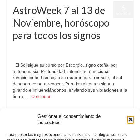
6
AstroWeek 7 al 13 de
NOV 2016
Noviembre, horóscopo
para todos los signos
por
Letizia Emo
|
publicado en:
Astrología
,
Horóscopo Gratis
,
Horóscopos
|
0
El Sol sigue su curso por Escorpio, signo otoñal por
antonomasia. Profundidad, intensidad emocional,
renacimiento. Las hojas se mueren para renacer, el sol
desaparece para renacer. Pero los planetas siguen
girando e influenciándonos, enviando sus vibraciones a la
tierra, …
Continuar
Astrología
Gestionar el consentimiento de
las cookies
Paginación
Para ofrecer las mejores experiencias, utilizamos tecnologías como las
«
1
2
3
4
5
»