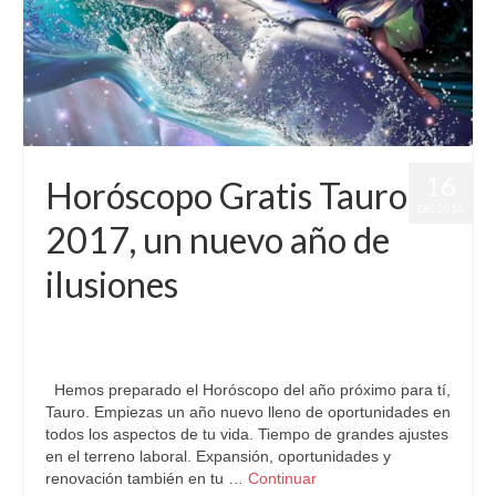
16
Horóscopo Gratis Tauro
DIC 2016
2017, un nuevo año de
ilusiones
por
Letizia Emo
|
publicado en:
Astrología
,
Horóscopo 2017
,
Horóscopo Gratis
,
Horóscopo Tauro
|
0
Hemos preparado el Horóscopo del año próximo para tí,
Tauro. Empiezas un año nuevo lleno de oportunidades en
todos los aspectos de tu vida. Tiempo de grandes ajustes
en el terreno laboral. Expansión, oportunidades y
renovación también en tu …
Continuar