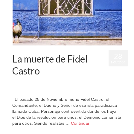
28
La muerte de Fidel
NOV 2016
Castro
por
Letizia Emo
|
publicado en:
Astrología
,
Deceso
,
FidelCastro
,
Horóscopo Gratis
|
0
El pasado 25 de Noviembre murió Fidel Castro, el
Comandante, el Dueño y Señor de esa isla paradisíaca
llamada Cuba. Personaje controvertido donde los haya,
el Dios de la revolución para unos, el Demonio comunista
para otros. Siendo realistas …
Continuar