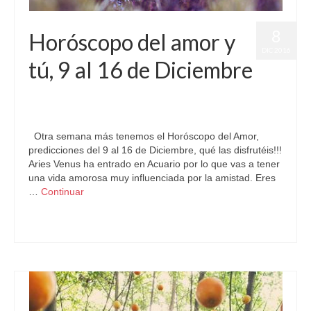
8
Horóscopo del amor y
DIC 2016
tú, 9 al 16 de Diciembre
por
Letizia Emo
|
publicado en:
Astrología
,
Horóscopo del Amor
,
Horóscopo Gratis
|
0
Otra semana más tenemos el Horóscopo del Amor,
predicciones del 9 al 16 de Diciembre, qué las disfrutéis!!!
Aries Venus ha entrado en Acuario por lo que vas a tener
una vida amorosa muy influenciada por la amistad. Eres
…
Continuar
Astrología