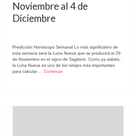
Noviembre al 4 de
Diciembre
por
Letizia Emo
|
publicado en:
Astrología
,
Horóscopo Gratis
,
Horóscopo Semanal
,
Horóscopos
,
Luna Nueva
,
Pronósticos
|
0
Predicción Horóscopo Semanal Lo más significativo de
esta semana será la Luna Nueva que se producirá el 29
de Noviembre en el signo de Sagitario. Como ya sabéis,
la Luna Nueva es uno de los relojes más importantes
para calcular …
Continuar
Astrología
,
LunaNueva
,
Sagitario