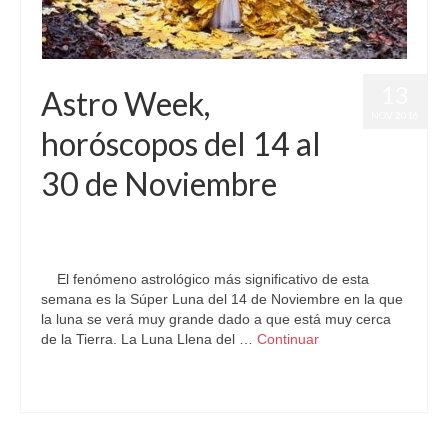
13
Astro Week,
NOV 2016
horóscopos del 14 al
30 de Noviembre
por
Letizia Emo
|
publicado en:
Astrología
,
Horóscopo Gratis
,
Horóscopos
,
Noviembre
|
0
El fenómeno astrológico más significativo de esta
semana es la Súper Luna del 14 de Noviembre en la que
la luna se verá muy grande dado a que está muy cerca
de la Tierra. La Luna Llena del …
Continuar
Astrología