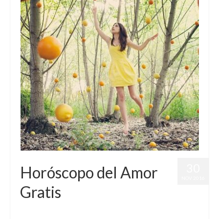
30
Horóscopo del Amor
NOV 2016
Gratis
por
Letizia Emo
|
publicado en:
Astrología
,
Horóscopo del Amor
,