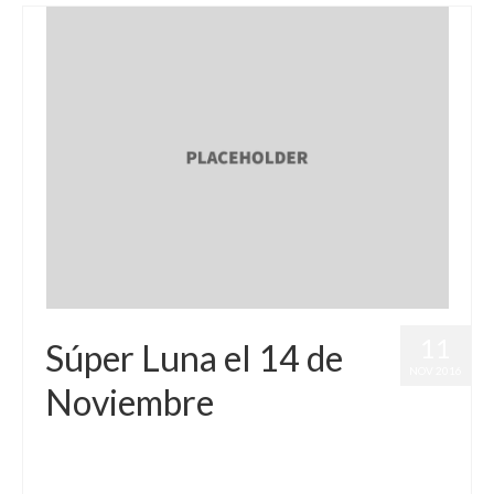
11
Súper Luna el 14 de
NOV 2016
Noviembre
por
Letizia Emo
|
publicado en:
Astrología
,
Horóscopo Gratis
,
Horóscopo Tauro
,
Luna Llena
,
SúperLuna
|
0