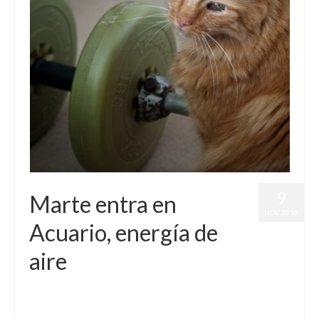
9
Marte entra en
NOV 2016
Acuario, energía de
aire
por
Letizia Emo
|
publicado en:
Horóscopo Acuario
,
Horóscopo
Gratis
,
Marte
|
0