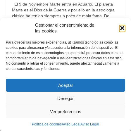
El 9 de Noviembre Marte entra en Acuario. El planeta
Marte es el Dios de la Guerra y por ello en la astrología
clásica ha tenido siempre un poco de mala fama. De
hecho lo han llamado el Infortunio …
Continuar
Gestionar el consentimiento de
las cookies
Astrología
Para ofrecer las mejores experiencias, utilizamos tecnologías como las
cookies para almacenar y/o acceder a la información del dispositivo. El
consentimiento de estas tecnologías nos permitirá procesar datos como el
comportamiento de navegación o las identificaciones únicas en este sitio.
No consentir o retirar el consentimiento, puede afectar negativamente a
ciertas características y funciones.
Envíame un Whatsapp
Aceptar
Denegar
© 2026 Consulta y Cursos Astrología · Letizia Emo
· Más sobre Cookies
. Política
Ver preferencias
Cookies
Aviso Legal ·
SEO by msfv
· Mapa del Sitio
Política de cookies
Aviso Legal
Aviso Legal
Gracias por confiar en Letizia Emo.