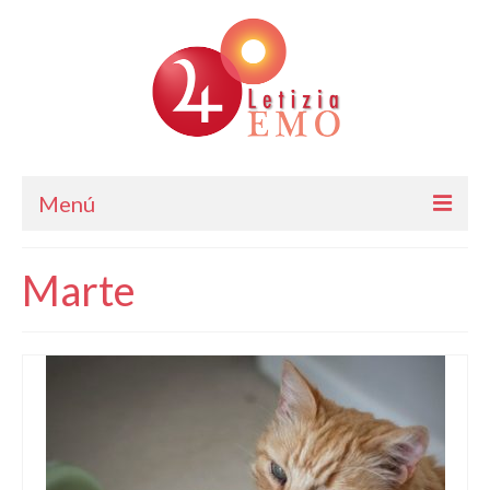
Menú
Astrología
Marte
Cursos de Astrología
Consulta
Blog. Horóscopo Gratis
Letizia Emo
Contáctame