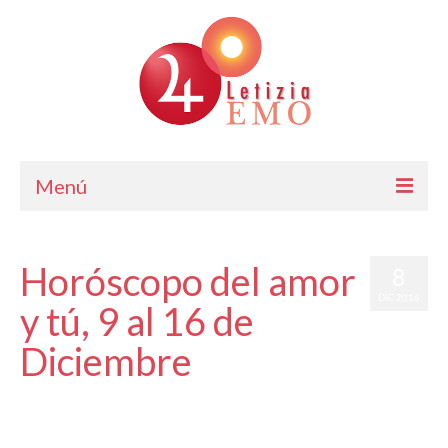
Menú
Astrología
Horóscopo del amor
8
Cursos de Astrología
DIC 2016
y tú, 9 al 16 de
Consulta
Diciembre
Blog. Horóscopo Gratis
por
Letizia Emo
Letizia Emo
|
publicado en:
Astrología
,
Horóscopo del Amor
,
Horóscopo
Gratis
|
0
Contáctame