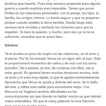
tendrías que hacerlo. Pues esta semana prepárate para alguna
guerra y cuando explotas eres imparable. Tienes que poner
límites en tus relaciones personales, con tu pareja, tus hijos, tu
familia, tus amigos íntimos. Lo harás seguro y que se preparen
porque cuando estallas la tierra tiembla. Desde luego esta
semana será movidita y sentarás los cimientos para que te
respeten. Si claro te quieren, y mucho, pero eso ya no te es
suficiente, necesitas que te amen bien.
Géminis
Ya te tocaba un poco de respiro en las relaciones, en el amor y
el placer. Por fin ha entrado Venus en un signo afín al tuyo. Esto
te proporcionará momentos de calma y de ocio con tus seres
queridos. Sal a pasear, al cine, de compras con ellos, vas a
estar genial. En general tienes muchas tensiones encima, todo
va lento y tú eres muy rápida, lo que te agobia tremendamente.
Aprovecha que Venus te ayuda y disfruta del amor, de lo bello,
del arte, y utiliza esta salida para encontrarte mejor. Con
Mercurio en Sagitario tendrás dificultades en las
comunicaciones así que intenta no hablar mucho ya que habrán
malos entendidos. Sé que te estoy pidiendo la luna Géminis,
pero así te irá mucho mejor.