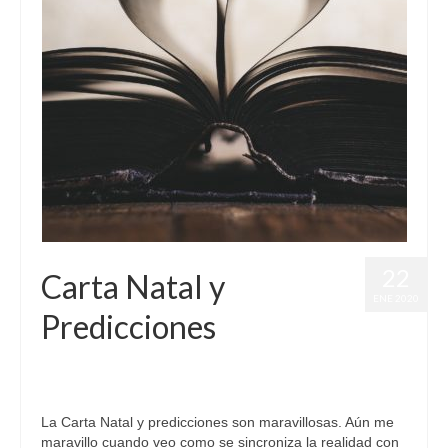
22
Carta Natal y
ENE 2020
Predicciones
por
Letizia Emo
|
publicado en:
Astrología
,
Horóscopo Gratis
,
Love
|
2
La Carta Natal y predicciones son maravillosas. Aún me
maravillo cuando veo como se sincroniza la realidad con