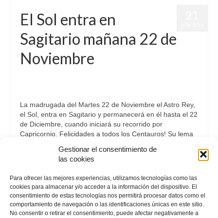
21
El Sol entra en
NOV 2016
Sagitario mañana 22 de
Noviembre
por
Letizia Emo
|
publicado en:
Astrología
,
Horóscopo Gratis
,
Horóscopo Sagitario
|
0
La madrugada del Martes 22 de Noviembre el Astro Rey,
el Sol, entra en Sagitario y permanecerá en él hasta el 22
de Diciembre, cuando iniciará su recorrido por
Capricornio. Felicidades a todos los Centauros! Su lema
principal es la …
Continuar
Gestionar el consentimiento de
las cookies
Astrología
,
Carta Natal
,
Sagitario
Para ofrecer las mejores experiencias, utilizamos tecnologías como las
cookies para almacenar y/o acceder a la información del dispositivo. El
consentimiento de estas tecnologías nos permitirá procesar datos como el
comportamiento de navegación o las identificaciones únicas en este sitio.
No consentir o retirar el consentimiento, puede afectar negativamente a