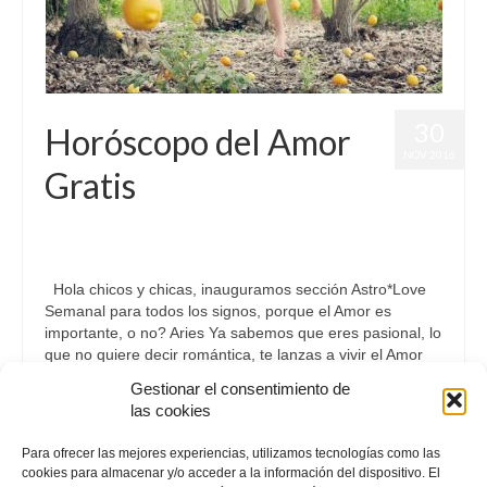
30
Horóscopo del Amor
NOV 2016
Gratis
por
Letizia Emo
|
publicado en:
Astrología
,
Horóscopo del Amor
,
Horóscopo Gratis
,
Love
|
0
Hola chicos y chicas, inauguramos sección Astro*Love
Semanal para todos los signos, porque el Amor es
importante, o no? Aries Ya sabemos que eres pasional, lo
que no quiere decir romántica, te lanzas a vivir el Amor
sin pensártelo …
Continuar
Gestionar el consentimiento de
las cookies
Astrología
,
Love
Para ofrecer las mejores experiencias, utilizamos tecnologías como las
cookies para almacenar y/o acceder a la información del dispositivo. El