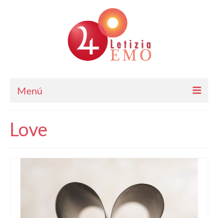
Menú
Astrología
Love
Cursos de Astrología
Consulta
Blog. Horóscopo Gratis
Letizia Emo
Contáctame