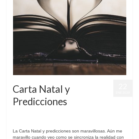
22
Carta Natal y
ENE 2020
Predicciones
por
Letizia Emo
|
publicado en:
Astrología
,
Horóscopo Gratis
,
Love
|
2
La Carta Natal y predicciones son maravillosas. Aún me
maravillo cuando veo como se sincroniza la realidad con