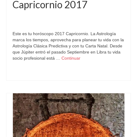
Capricornio 2017
por
Letizia Emo
|
publicado en:
Astrología
,
Horóscopo 2017
,
Horóscopo Capricornio
,
Horóscopo Gratis
|
0
Este es tu horóscopo 2017 Capricornio. La Astrología
marca los tiempos, aprovecha para planear tu vida con la
Astrología Clásica Predictiva y con tu Carta Natal. Desde
que Júpiter entró el pasado Septiembre en Libra tu vida
socio profesional está …
Continuar
Astrología
,
Astrología Predictiva
,
Capricornio
,
Horóscopo