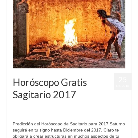
25
Horóscopo Gratis
DIC 2016
Sagitario 2017
por
Letizia Emo
|
publicado en:
Astrología
,
Horóscopo
,
Horóscopo
2017
,
Horóscopo Gratis
,
Horóscopo Sagitario
|
0
Predicción del Horóscopo de Sagitario para 2017 Saturno
seguirá en tu signo hasta Diciembre del 2017. Claro te
obligará a crear estructuras en muchos aspectos de tu