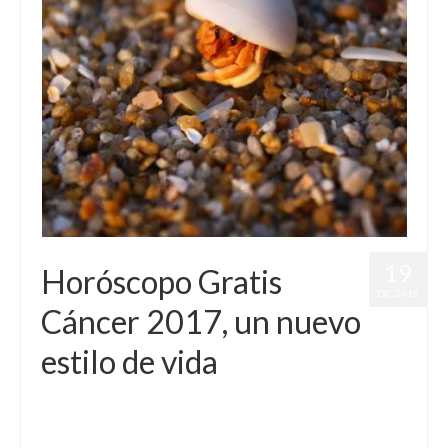
19
Horóscopo Gratis
DIC 2016
Cáncer 2017, un nuevo
estilo de vida
por
Letizia Emo
|
publicado en:
Astrología
,
Horóscopo 2017
,
Horóscopo Cáncer
,
Horóscopo Gratis
|
0