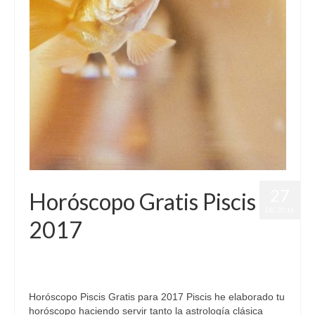
27
Horóscopo Gratis Piscis
DIC 2016
2017
por
Letizia Emo
|
publicado en:
Astrología
,
Horóscopo 2017
,
Horóscopo Gratis
,
Horóscopo Piscis
|
0
Horóscopo Piscis Gratis para 2017 Piscis he elaborado tu
horóscopo haciendo servir tanto la astrología clásica