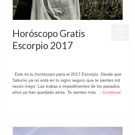
23
Horóscopo Gratis
DIC 2016
Escorpio 2017
por
Letizia Emo
|
publicado en:
Astrología
,
Horóscopo 2017
,
Horóscopo Escorpio
,
Horóscopo Gratis
|
0
Este es tu horóscopo para el 2017 Escorpio. Desde que
Saturno ya no está en tu signo seguro que te sientes mil
veces mejor. Las trabas e impedimentos de los pasados
años ya han quedado atrás. Te sientes más …
Continuar
Astrología