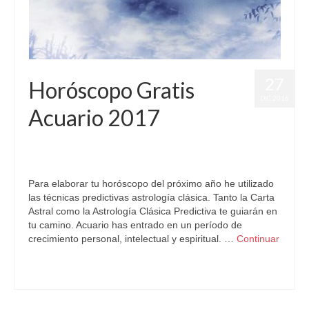
27
Horóscopo Gratis
DIC 2016
Acuario 2017
por
Letizia Emo
|
publicado en:
Astrología
,
Horóscopo 2017
,
Horóscopo Acuario
,
Horóscopo Gratis
|
0
Para elaborar tu horóscopo del próximo año he utilizado
las técnicas predictivas astrología clásica. Tanto la Carta
Astral como la Astrología Clásica Predictiva te guiarán en
tu camino. Acuario has entrado en un período de
crecimiento personal, intelectual y espiritual. …
Continuar
Acuario
,
Astrología
,
Horóscopo2017