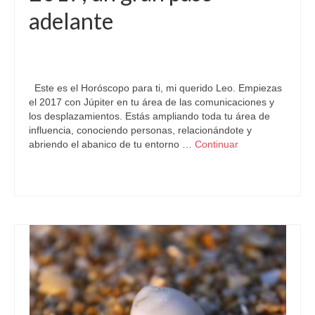
adelante
por
Letizia Emo
|
publicado en:
Astrología
,
Horóscopo 2017
,
Horóscopo Gratis
,
Horóscopo Leo
|
0
Este es el Horóscopo para ti, mi querido Leo. Empiezas
el 2017 con Júpiter en tu área de las comunicaciones y
los desplazamientos. Estás ampliando toda tu área de
influencia, conociendo personas, relacionándote y
abriendo el abanico de tu entorno …
Continuar
Astrología