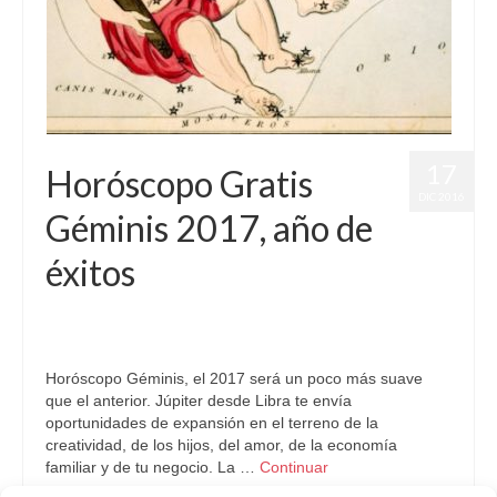
17
Horóscopo Gratis
DIC 2016
Géminis 2017, año de
éxitos
por
Letizia Emo
|
publicado en:
Astrología
,
Horóscopo
,
Horóscopo
2017
,
Horoscopo Géminis
,
Horóscopo Gratis
|
0
Horóscopo Géminis, el 2017 será un poco más suave
que el anterior. Júpiter desde Libra te envía
oportunidades de expansión en el terreno de la
creatividad, de los hijos, del amor, de la economía
familiar y de tu negocio. La …
Continuar