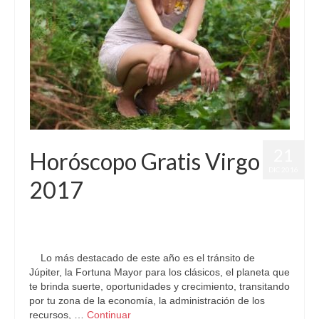
21
Horóscopo Gratis Virgo
DIC 2016
2017
por
Letizia Emo
|
publicado en:
Astrología
,
Horóscopo 2017
,
Horóscopo Gratis
,
Horóscopo Virgo
|
0
Lo más destacado de este año es el tránsito de
Júpiter, la Fortuna Mayor para los clásicos, el planeta que
te brinda suerte, oportunidades y crecimiento, transitando
por tu zona de la economía, la administración de los
recursos, …
Continuar