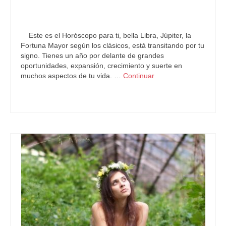
por
Letizia Emo
|
publicado en:
Astrología
,
Horóscopo 2017
,
Horóscopo Gratis
,
Horóscopo Libra
|
0
Este es el Horóscopo para ti, bella Libra, Júpiter, la
Fortuna Mayor según los clásicos, está transitando por tu
signo. Tienes un año por delante de grandes
oportunidades, expansión, crecimiento y suerte en
muchos aspectos de tu vida. …
Continuar
Astrología