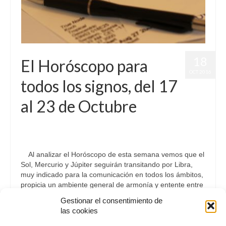
18
El Horóscopo para
OCT 2016
todos los signos, del 17
al 23 de Octubre
por
Letizia Emo
|
publicado en:
Astrología
,
Horóscopo Gratis
,
Horóscopos
,
Pronósticos
|
0
Al analizar el Horóscopo de esta semana vemos que el
Sol, Mercurio y Júpiter seguirán transitando por Libra,
muy indicado para la comunicación en todos los ámbitos,
propicia un ambiente general de armonía y entente entre
las personas …
Continuar
Gestionar el consentimiento de
las cookies
Astrología
,
Pronósticos Astrológicos
,
zodíaco