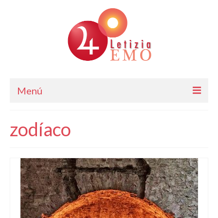
Menú
Astrología
zodíaco
Cursos de Astrología
Consulta
Blog. Horóscopo Gratis
Letizia Emo
Contáctame