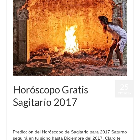
25
Horóscopo Gratis
DIC 2016
Sagitario 2017
por
Letizia Emo
|
publicado en:
Astrología
,
Horóscopo
,
Horóscopo
2017
,
Horóscopo Gratis
,
Horóscopo Sagitario
|
0
Predicción del Horóscopo de Sagitario para 2017 Saturno
seguirá en tu signo hasta Diciembre del 2017. Claro te