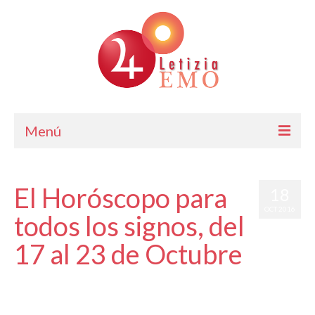
Menú
Astrología
El Horóscopo para
18
Cursos de Astrología
OCT 2016
todos los signos, del
Consulta
17 al 23 de Octubre
Blog. Horóscopo Gratis
por
Letizia Emo
Letizia Emo
|
publicado en:
Astrología
,
Horóscopo Gratis
,
Horóscopos
,
Pronósticos
|
0
Contáctame