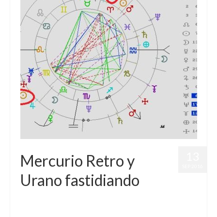
13
Mercurio Retro y
SEP 2016
Urano fastidiando
por
Letizia Emo
|
publicado en:
Astrología
,
Horóscopo Gratis
,
Horóscopo Libra
,
Júpiter
,
Pronósticos
|
0