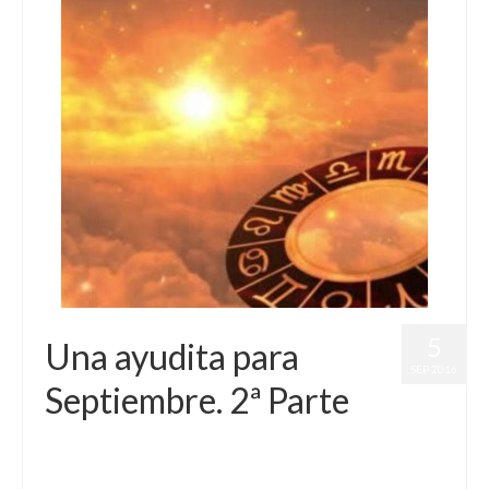
5
Una ayudita para
SEP 2016
Septiembre. 2ª Parte
por
Letizia Emo
|
publicado en:
Astrología
,
Horóscopo Gratis
,
Pronósticos
|
0