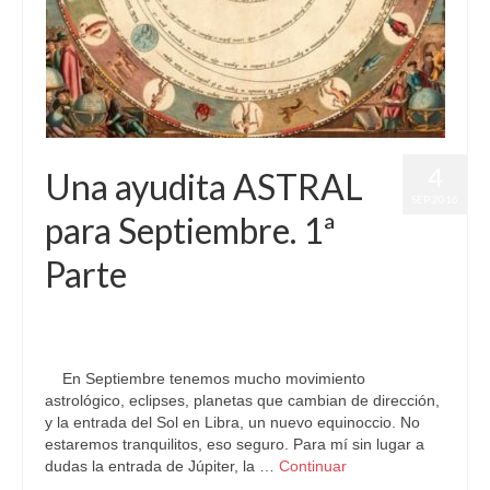
4
Una ayudita ASTRAL
SEP 2016
para Septiembre. 1ª
Parte
por
Letizia Emo
|
publicado en:
Astrología
,
Horóscopo Gratis
,
Pronósticos
|
0
En Septiembre tenemos mucho movimiento
astrológico, eclipses, planetas que cambian de dirección,
y la entrada del Sol en Libra, un nuevo equinoccio. No
estaremos tranquilitos, eso seguro. Para mí sin lugar a
dudas la entrada de Júpiter, la …
Continuar