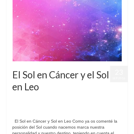
23
El Sol en Cáncer y el Sol
SEP 2016
en Leo
por
Letizia Emo
|
publicado en:
Astrología
,
Horóscopo Cáncer
,
Horóscopo Gratis
,
Horóscopo Leo
,
Pronósticos
,
Signo Zodiacal
,
Sol
|
0
El Sol en Cáncer y Sol en Leo Como ya os comenté la
posición del Sol cuando nacemos marca nuestra
personalidad y nuestro destino, teniendo en cuenta el