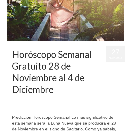
27
Horóscopo Semanal
NOV 2016
Gratuito 28 de
Noviembre al 4 de
Diciembre
por
Letizia Emo
|
publicado en:
Astrología
,
Horóscopo Gratis
,
Horóscopo Semanal
,
Horóscopos
,
Luna Nueva
,
Pronósticos
|
0
Predicción Horóscopo Semanal Lo más significativo de
esta semana será la Luna Nueva que se producirá el 29
de Noviembre en el signo de Sagitario. Como ya sabéis,