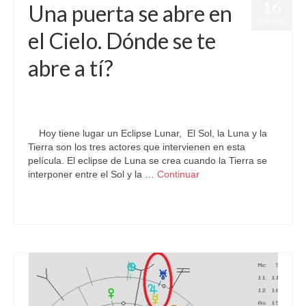
16
Una puerta se abre en
SEP 2016
el Cielo. Dónde se te
abre a tí?
por
Letizia Emo
|
publicado en:
Astrología
,
Eclipse
,
Eclipse Lunar
,
Horóscopo Gratis
,
Pronósticos
|
0
Hoy tiene lugar un Eclipse Lunar, El Sol, la Luna y la
Tierra son los tres actores que intervienen en esta
película. El eclipse de Luna se crea cuando la Tierra se
interponer entre el Sol y la …
Continuar
Astrología
,
Eclipse Lunar
,
Predicciones Futuras