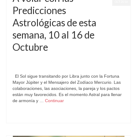
OCT 2016
Predicciones
Astrológicas de esta
semana, 10 al 16 de
Octubre
por
Letizia Emo
|
publicado en:
Astrología
,
Horóscopo Aries
,
Horóscopo Gratis
,
Horóscopos
,
Pronósticos
|
0
El Sol sigue transitando por Libra junto con la Fortuna
Mayor Júpiter y el Mensajero del Zodíaco Mercurio. Las
colaboraciones, las asociaciones, la pareja y los pactos
están muy favorecidos. Es el momento Astral para llenar
de armonía y …
Continuar
Astrología
,
Carta Astral
,
Pronósticos Astrológicos