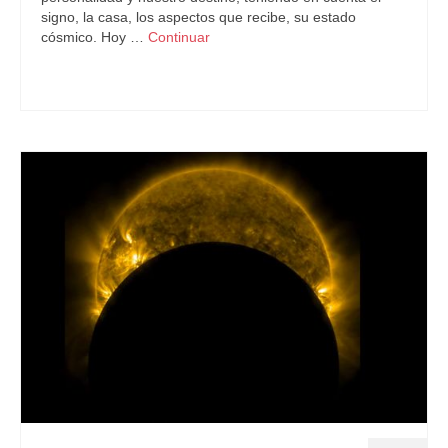
signo, la casa, los aspectos que recibe, su estado
cósmico. Hoy …
Continuar
Astrología
,
Sol