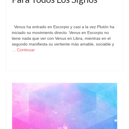
por
Letizia Emo
|
publicado en:
Astrología
,
Horóscopo Gratis
,
Horóscopos
,
Pronósticos
|
0
Venus ha entrado en Escorpio y casi a la vez Plutón ha
iniciado su movimiento directo. Venus en Escorpio no
tiene nada que ver con Venus en Libra, mientras en el
segundo manifiesta su vertiente más amable, sociable y
…
Continuar
Astrología