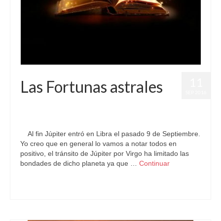
11
Las Fortunas astrales
SEP 2016
por
Letizia Emo
|
publicado en:
Astrología
,
Horóscopo Gratis
,
Horóscopo Libra
,
Júpiter
,
Pronósticos
|
0
Al fin Júpiter entró en Libra el pasado 9 de Septiembre.
Yo creo que en general lo vamos a notar todos en
positivo, el tránsito de Júpiter por Virgo ha limitado las
bondades de dicho planeta ya que …
Continuar
Astrología
,
Predicciones Futuras
,
Pronósticos Astrológicos