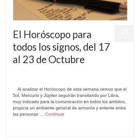
18
El Horóscopo para
OCT 2016
todos los signos, del 17
al 23 de Octubre
por
Letizia Emo
|
publicado en:
Astrología
,
Horóscopo Gratis
,
Horóscopos
,
Pronósticos
|
0
Al analizar el Horóscopo de esta semana vemos que el
Sol, Mercurio y Júpiter seguirán transitando por Libra,
muy indicado para la comunicación en todos los ámbitos,
propicia un ambiente general de armonía y entente entre
las personas …
Continuar
Astrología
,
Pronósticos Astrológicos
,
zodíaco