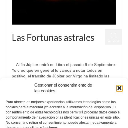
11
Las Fortunas astrales
SEP 2016
por
Letizia Emo
|
publicado en:
Astrología
,
Horóscopo Gratis
,
Horóscopo Libra
,
Júpiter
,
Pronósticos
|
0
Al fin Júpiter entró en Libra el pasado 9 de Septiembre.
Yo creo que en general lo vamos a notar todos en
positivo, el tránsito de Júpiter por Virgo ha limitado las
bondades de dicho planeta ya que …
Continuar
Gestionar el consentimiento de
las cookies
Astrología
,
Predicciones Futuras
,
Pronósticos Astrológicos
Para ofrecer las mejores experiencias, utilizamos tecnologías como las
cookies para almacenar y/o acceder a la información del dispositivo. El
consentimiento de estas tecnologías nos permitirá procesar datos como el
comportamiento de navegación o las identificaciones únicas en este sitio.
No consentir o retirar el consentimiento, puede afectar negativamente a
ciertas características y funciones.