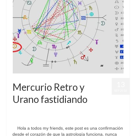
13
Mercurio Retro y
SEP 2016
Urano fastidiando
por
Letizia Emo
|
publicado en:
Astrología
,
Horóscopo Gratis
,
Horóscopo Libra
,
Júpiter
,
Pronósticos
|
0
Hola a todos my friends, este post es una confirmación
desde el corazón de que la astrología funciona, nunca