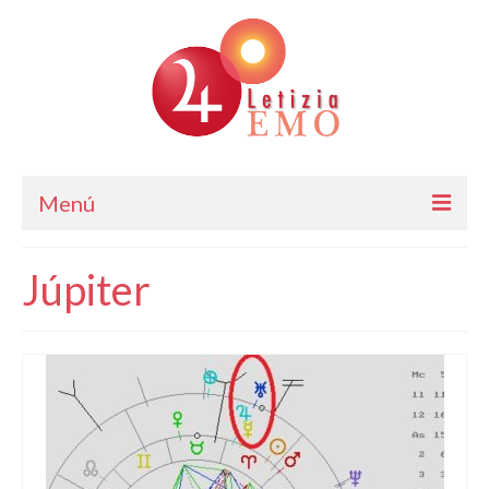
Menú
Astrología
Júpiter
Cursos de Astrología
Consulta
Blog. Horóscopo Gratis
Letizia Emo
Contáctame