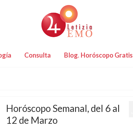
ogía
Consulta
Blog. Horóscopo Gratis
Horóscopo Semanal, del 6 al
12 de Marzo
por
Letizia Emo
|
publicado en:
Astrología
,
Horóscopo Gratis
,
Horóscopo Semana