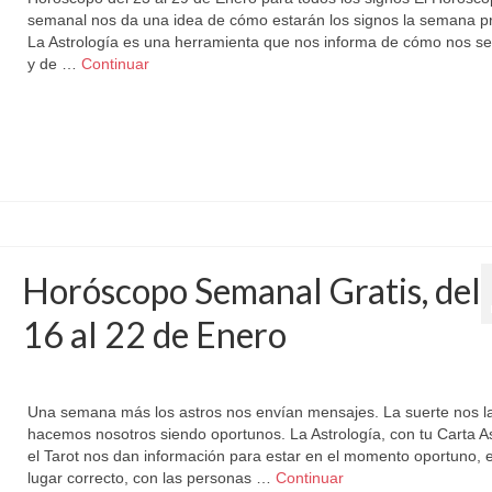
semanal nos da una idea de cómo estarán los signos la semana p
La Astrología es una herramienta que nos informa de cómo nos s
y de …
Continuar
Horóscopo Semanal Gratis, del
16 al 22 de Enero
por
Letizia Emo
|
publicado en:
Astrología
,
Horóscopo Gratis
,
Horóscopo Semana
Una semana más los astros nos envían mensajes. La suerte nos l
hacemos nosotros siendo oportunos. La Astrología, con tu Carta As
el Tarot nos dan información para estar en el momento oportuno, e
lugar correcto, con las personas …
Continuar