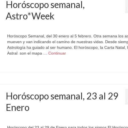
Horóscopo semanal,
Astro*Week
por
Letizia Emo
|
publicado en:
Astrología
,
Horóscopo Gratis
,
Horóscopo Semana
Horóscopo Semanal, del 30 enero al 5 febrero. Otra semana los as
mueven y van indicando el camino de nuestras vidas. Desde siemp
Astrología ha guiado al ser humano. El horóscopo, la Carta Natal, 
Astral son el mapa …
Continuar
Todoslossignos
Horóscopo semanal, 23 al 29
Enero
por
Letizia Emo
|
publicado en:
Astrología
,
Horóscopo Gratis
,
Horóscopo Semana
Horóscopo del 23 al 29 de Enero para todos los signos El Horósc