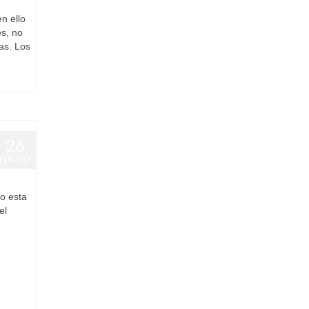
n ello
s, no
as. Los
26
FEB 2017
l
|
0
o esta
el