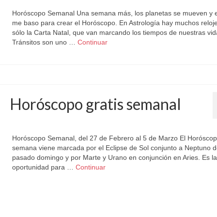
Horóscopo Semanal Una semana más, los planetas se mueven y e
me baso para crear el Horóscopo. En Astrología hay muchos reloje
sólo la Carta Natal, que van marcando los tiempos de nuestras vid
Tránsitos son uno …
Continuar
Horóscopo gratis semanal
por
Letizia Emo
|
publicado en:
Astrología
,
Horóscopo Gratis
,
Horóscopo Semana
Horóscopo Semanal, del 27 de Febrero al 5 de Marzo El Horóscop
semana viene marcada por el Eclipse de Sol conjunto a Neptuno d
pasado domingo y por Marte y Urano en conjunción en Aries. Es la
oportunidad para …
Continuar