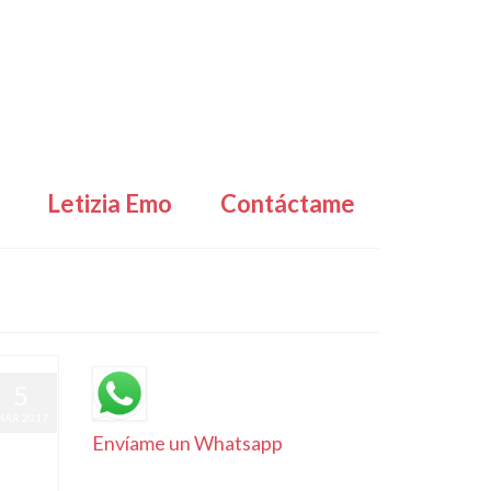
Letizia Emo
Contáctame
5
MAR 2017
Envíame un Whatsapp
l
|
0