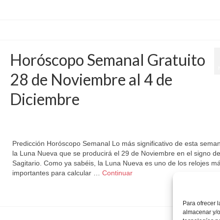
Horóscopo Semanal Gratuito
28 de Noviembre al 4 de
Diciembre
por
Letizia Emo
|
publicado en:
Astrología
,
Horóscopo Gratis
,
Horóscopo Semana
Horóscopos
,
Luna Nueva
,
Pronósticos
|
0
Predicción Horóscopo Semanal Lo más significativo de esta sema
la Luna Nueva que se producirá el 29 de Noviembre en el signo d
Sagitario. Como ya sabéis, la Luna Nueva es uno de los relojes m
importantes para calcular …
Continuar
Astrología
,
LunaNueva
,
Sagitario
Para ofrecer 
almacenar y/o