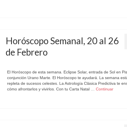
Horóscopo Semanal, 20 al 26
de Febrero
por
Letizia Emo
|
publicado en:
Astrología
,
Horóscopo Gratis
,
Horóscopo Semana
El Horóscopo de esta semana. Eclipse Solar, entrada de Sol en Pis
conjunción Urano Marte. El Horóscopo te ayudará. La semana est
repleta de sucesos celestes. La Astrología Clásica Predictiva te e
cómo afrontarlos y vivirlos. Con tu Carta Natal …
Continuar
EclipseSol
,
Piscis