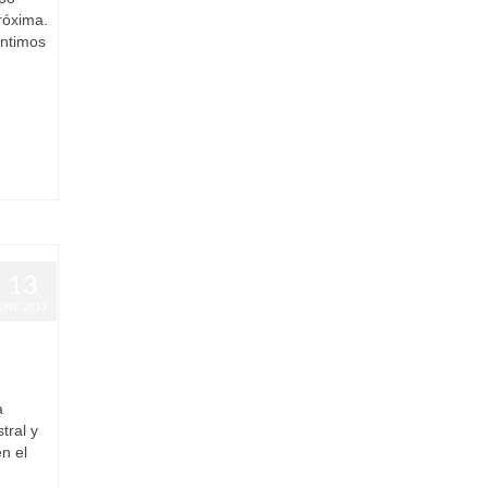
róxima.
entimos
13
ENE 2017
l
|
0
a
tral y
n el