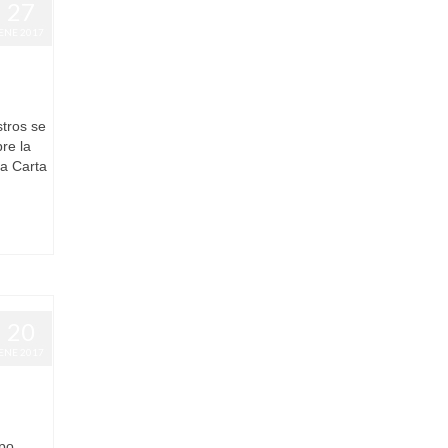
27
ENE 2017
l
|
0
tros se
re la
la Carta
20
ENE 2017
l
|
2
opo