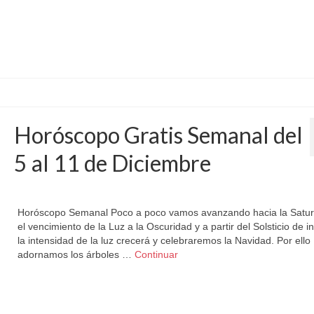
Acuario
,
aries
,
cáncer
,
Capricornio
,
escorpio
,
géminis
,
leo
,
libra
,
Piscis
,
Sagitario
,
Tauro
,
Vi
Horóscopo Gratis Semanal del
5 al 11 de Diciembre
por
Letizia Emo
|
publicado en:
Astrología
,
Horóscopo Gratis
,
Horóscopo Semana
Horóscopo Semanal Poco a poco vamos avanzando hacia la Saturn
el vencimiento de la Luz a la Oscuridad y a partir del Solsticio de i
la intensidad de la luz crecerá y celebraremos la Navidad. Por ello
adornamos los árboles …
Continuar