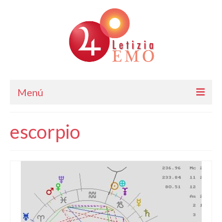
Menú
Astrología
escorpio
Cursos de Astrología
Consulta
Blog. Horóscopo Gratis
Letizia Emo
Contáctame