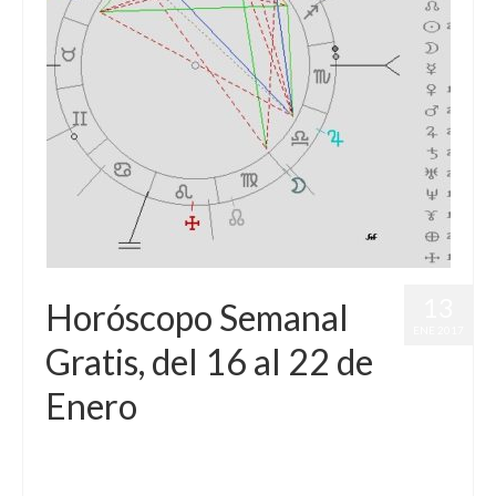
13
Horóscopo Semanal
ENE 2017
Gratis, del 16 al 22 de
Enero
por
Letizia Emo
|
publicado en:
Astrología
,
Horóscopo Gratis
,
Horóscopo Semanal
|
0