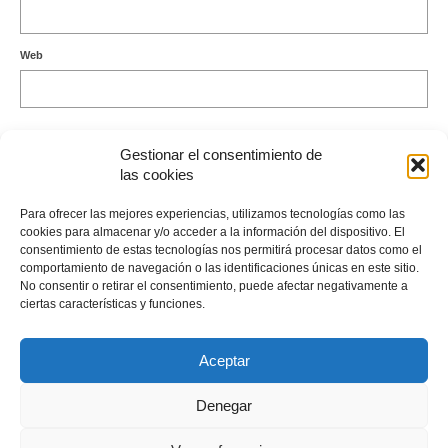
Web
Gestionar el consentimiento de
las cookies
Este sitio usa Akismet para reducir el spam.
Aprende cómo se
Para ofrecer las mejores experiencias, utilizamos tecnologías como las
procesan los datos de tus comentarios.
cookies para almacenar y/o acceder a la información del dispositivo. El
consentimiento de estas tecnologías nos permitirá procesar datos como el
comportamiento de navegación o las identificaciones únicas en este sitio.
No consentir o retirar el consentimiento, puede afectar negativamente a
ciertas características y funciones.
Envíame un Whatsapp
Aceptar
Denegar
© 2026 Consulta y Cursos Astrología · Letizia Emo
· Más sobre Cookies
. Política