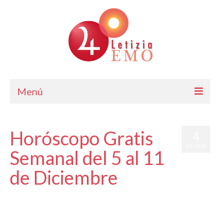
Menú
Astrología
Horóscopo Gratis
4
Cursos de Astrología
DIC 2016
Semanal del 5 al 11
Consulta
de Diciembre
Blog. Horóscopo Gratis
por
Letizia Emo
Letizia Emo
|
publicado en:
Astrología
,
Horóscopo Gratis
,
Horóscopo
Semanal
|
0
Contáctame