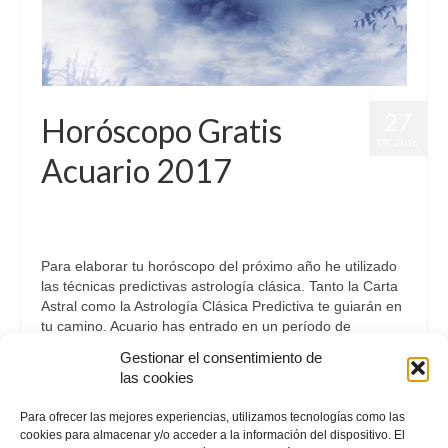
27
Horóscopo Gratis
DIC 2016
Acuario 2017
por
Letizia Emo
|
publicado en:
Astrología
,
Horóscopo 2017
,
Horóscopo Acuario
,
Horóscopo Gratis
|
0
Para elaborar tu horóscopo del próximo año he utilizado
las técnicas predictivas astrología clásica. Tanto la Carta
Astral como la Astrología Clásica Predictiva te guiarán en
tu camino. Acuario has entrado en un período de
crecimiento personal, intelectual y espiritual. …
Continuar
Gestionar el consentimiento de
las cookies
Acuario
,
Astrología
,
Horóscopo2017
Para ofrecer las mejores experiencias, utilizamos tecnologías como las
cookies para almacenar y/o acceder a la información del dispositivo. El