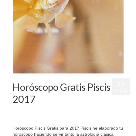
27
Horóscopo Gratis Piscis
DIC 2016
2017
por
Letizia Emo
|
publicado en:
Astrología
,
Horóscopo 2017
,
Horóscopo Gratis
,
Horóscopo Piscis
|
0
Horóscopo Piscis Gratis para 2017 Piscis he elaborado tu
horóscopo haciendo servir tanto la astrología clásica