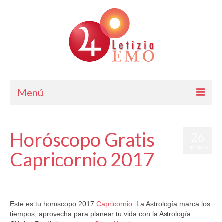
Menú
Astrología
Horóscopo Gratis
26
Cursos de Astrología
DIC 2016
Capricornio 2017
Consulta
Blog. Horóscopo Gratis
por
Letizia Emo
|
publicado en:
Astrología
,
Horóscopo 2017
,
Horóscopo
Capricornio
,
Horóscopo Gratis
|
0
Letizia Emo
Este es tu horóscopo 2017
Capricornio.
La Astrología marca los
tiempos, aprovecha para planear tu vida con la Astrología
Contáctame