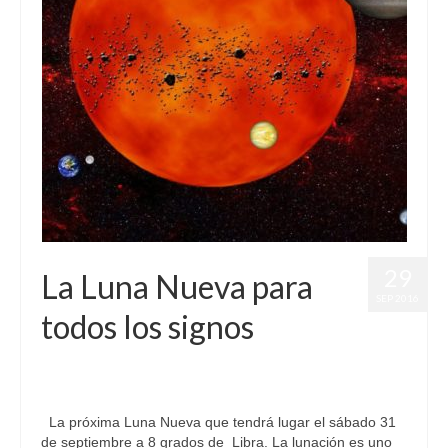
29
La Luna Nueva para
SEP 2016
todos los signos
por
Letizia Emo
|
publicado en:
Astrología
,
Horóscopo Gratis
,
Horóscopo Libra
,
Luna Nueva
|
0
La próxima Luna Nueva que tendrá lugar el sábado 31
de septiembre a 8 grados de Libra. La lunación es uno