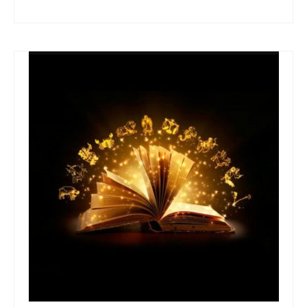
Astrología
,
Pronósticos Astrológicos
,
Retro
,
Urano