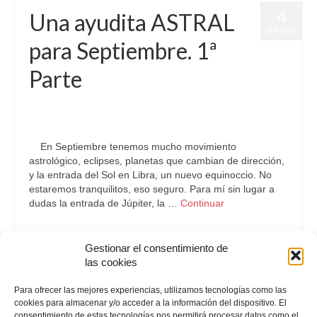
4
Una ayudita ASTRAL
SEP 2016
para Septiembre. 1ª
Parte
por
Letizia Emo
|
publicado en:
Astrología
,
Horóscopo Gratis
,
Pronósticos
|
0
En Septiembre tenemos mucho movimiento
astrológico, eclipses, planetas que cambian de dirección,
y la entrada del Sol en Libra, un nuevo equinoccio. No
estaremos tranquilitos, eso seguro. Para mí sin lugar a
dudas la entrada de Júpiter, la …
Continuar
Astrología
,
Pronósticos Astrológicos
,
Tránsitos
Gestionar el consentimiento de
las cookies
Paginación
Para ofrecer las mejores experiencias, utilizamos tecnologías como las
«
1
2
3
4
5
»
cookies para almacenar y/o acceder a la información del dispositivo. El
consentimiento de estas tecnologías nos permitirá procesar datos como el