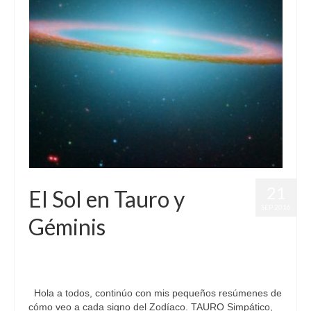
21
El Sol en Tauro y
SEP 2016
Géminis
por
Letizia Emo
|
publicado en:
Astrología
,
Horoscopo Géminis
,
Horóscopo Gratis
,
Horóscopo Tauro
,
Sol
|
0
Hola a todos, continúo con mis pequeños resúmenes de
cómo veo a cada signo del Zodíaco. TAURO Simpático,