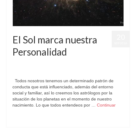
20
El Sol marca nuestra
SEP 2016
Personalidad
por
Letizia Emo
|
publicado en:
Astrología
,
Horóscopo Aries
,
Horóscopo Gratis
,
Signo Zodiacal
,
Sol
|
0
Todos nosotros tenemos un determinado patrón de
conducta que está influenciado, además del entorno
social y familiar, así lo creemos los astrólogos por la
situación de los planetas en el momento de nuestro
nacimiento. Lo que todos entendeos por …
Continuar
Astrología
,
Sol
,
Urano