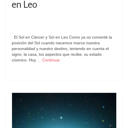
en Leo
por
Letizia Emo
|
publicado en:
Astrología
,
Horóscopo Cáncer
,
Horóscopo Gratis
,
Horóscopo Leo
,
Pronósticos
,
Signo Zodiacal
,
Sol
|
0
El Sol en Cáncer y Sol en Leo Como ya os comenté la
posición del Sol cuando nacemos marca nuestra
personalidad y nuestro destino, teniendo en cuenta el
signo, la casa, los aspectos que recibe, su estado
cósmico. Hoy …
Continuar
Astrología
,
Sol