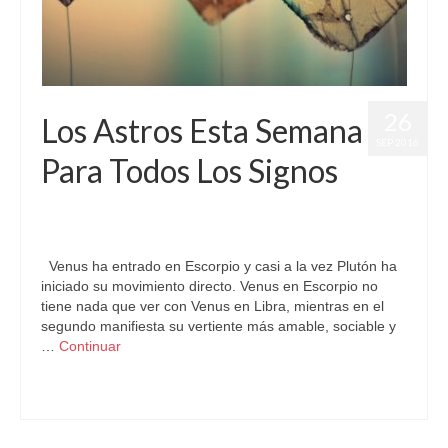
26
Los Astros Esta Semana
SEP 2016
Para Todos Los Signos
por
Letizia Emo
|
publicado en:
Astrología
,
Horóscopo Gratis
,
Horóscopos
,
Pronósticos
|
0
Venus ha entrado en Escorpio y casi a la vez Plutón ha
iniciado su movimiento directo. Venus en Escorpio no
tiene nada que ver con Venus en Libra, mientras en el
segundo manifiesta su vertiente más amable, sociable y
…
Continuar
Astrología