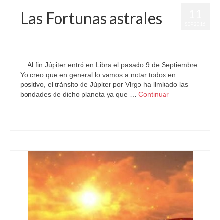
11
Las Fortunas astrales
SEP 2016
por
Letizia Emo
|
publicado en:
Astrología
,
Horóscopo Gratis
,
Horóscopo Libra
,
Júpiter
,
Pronósticos
|
0
Al fin Júpiter entró en Libra el pasado 9 de Septiembre.
Yo creo que en general lo vamos a notar todos en
positivo, el tránsito de Júpiter por Virgo ha limitado las
bondades de dicho planeta ya que …
Continuar
Astrología
,
Predicciones Futuras
,
Pronósticos Astrológicos