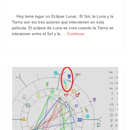
por
Letizia Emo
|
publicado en:
Astrología
,
Eclipse
,
Eclipse Lunar
,
Horóscopo Gratis
,
Pronósticos
|
0
Hoy tiene lugar un Eclipse Lunar, El Sol, la Luna y la
Tierra son los tres actores que intervienen en esta
película. El eclipse de Luna se crea cuando la Tierra se
interponer entre el Sol y la …
Continuar
Astrología
,
Eclipse Lunar
,
Predicciones Futuras