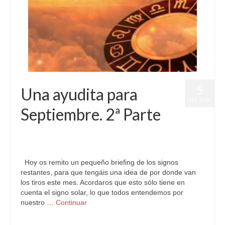
5
Una ayudita para
SEP 2016
Septiembre. 2ª Parte
por
Letizia Emo
|
publicado en:
Astrología
,
Horóscopo Gratis
,
Pronósticos
|
0
Hoy os remito un pequeño briefing de los signos
restantes, para que tengáis una idea de por donde van
los tiros este mes. Acordaros que esto sólo tiene en
cuenta el signo solar, lo que todos entendemos por
nuestro …
Continuar