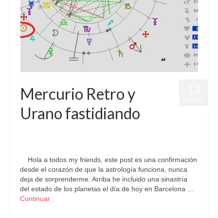
13
Mercurio Retro y
SEP 2016
Urano fastidiando
por
Letizia Emo
|
publicado en:
Astrología
,
Horóscopo Gratis
,
Horóscopo Libra
,
Júpiter
,
Pronósticos
|
0
Hola a todos my friends, este post es una confirmación
desde el corazón de que la astrología funciona, nunca
deja de sorprenderme. Arriba he incluido una sinastría
del estado de los planetas el día de hoy en Barcelona …
Continuar