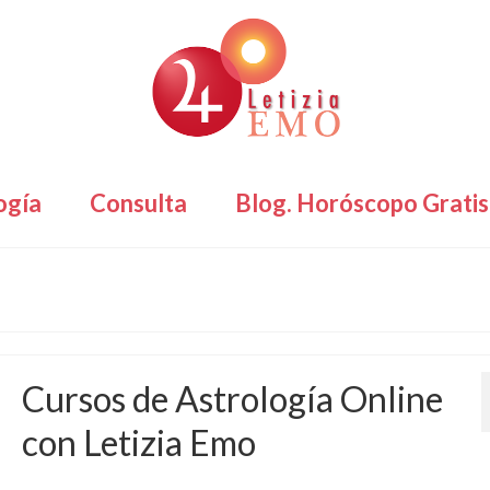
ogía
Consulta
Blog. Horóscopo Gratis
Cursos de Astrología Online
con Letizia Emo
por
redaccion
|
publicado en:
Astromundial
,
Horóscopo Gratis
|
0