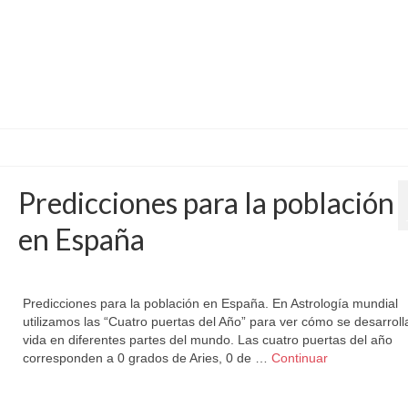
Predicciones para la población
en España
por
Letizia Emo
|
publicado en:
Astromundial
,
Horóscopo Gratis
|
0
Predicciones para la población en España. En Astrología mundial
utilizamos las “Cuatro puertas del Año” para ver cómo se desarroll
vida en diferentes partes del mundo. Las cuatro puertas del año
corresponden a 0 grados de Aries, 0 de …
Continuar