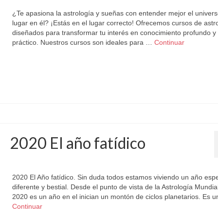
¿Te apasiona la astrología y sueñas con entender mejor el univers
lugar en él? ¡Estás en el lugar correcto! Ofrecemos cursos de astr
diseñados para transformar tu interés en conocimiento profundo y
práctico. Nuestros cursos son ideales para …
Continuar
2020 El año fatídico
por
Letizia Emo
|
publicado en:
Astromundial
,
Horóscopo Gratis
|
0
2020 El Año fatídico. Sin duda todos estamos viviendo un año espe
diferente y bestial. Desde el punto de vista de la Astrología Mundia
2020 es un año en el inician un montón de ciclos planetarios. Es 
Continuar