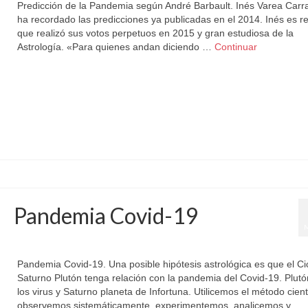
Predicción de la Pandemia según André Barbault. Inés Varea Carr
ha recordado las predicciones ya publicadas en el 2014. Inés es re
que realizó sus votos perpetuos en 2015 y gran estudiosa de la
Astrología. «Para quienes andan diciendo …
Continuar
Pandemia
Pandemia Covid-19
por
Letizia Emo
|
publicado en:
Astromundial
,
Horóscopo Gratis
|
0
Pandemia Covid-19. Una posible hipótesis astrológica es que el Ci
Saturno Plutón tenga relación con la pandemia del Covid-19. Plut
los virus y Saturno planeta de Infortuna. Utilicemos el método cientí
observemos sistemáticamente, experimentemos, analicemos y