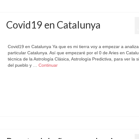
Covid19 en Catalunya
por
Letizia Emo
|
publicado en:
Astromundial
,
Barcelona
,
Horóscopo Gratis
|
Covid19 en Catalunya Ya que es mi tierra voy a empezar a analiza
particular Catalunya. Así que empezaré por el 0 de Aries en Catal
técnica de la Astrología Clásica, Astrología Predictiva, para ver la s
del pueblo y …
Continuar
0 de Aries