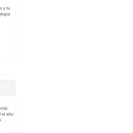
o y tu
ología
26
OCT 2020
cial,
l el año
un …