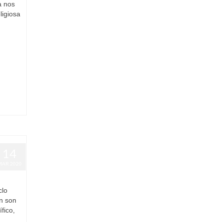
a nos
ligiosa
14
MAR 2020
clo
ón son
fico,