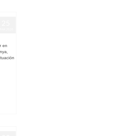
25
MAR 2020
0
r en
unya,
ituación