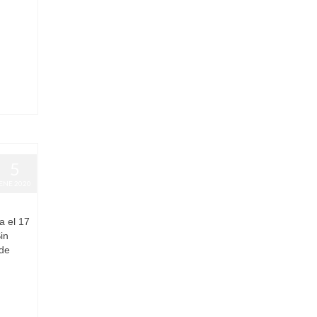
5
ENE 2020
a el 17
in
 de