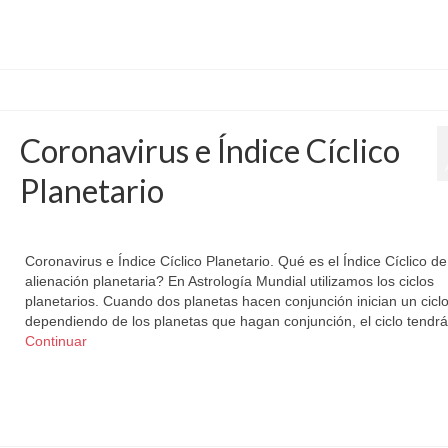
Coronavirus e Índice Cíclico
Planetario
por
Letizia Emo
|
publicado en:
Astromundial
,
Horóscopo Gratis
|
0
Coronavirus e Índice Cíclico Planetario. Qué es el Índice Cíclico de
alienación planetaria? En Astrología Mundial utilizamos los ciclos
planetarios. Cuando dos planetas hacen conjunción inician un ciclo
dependiendo de los planetas que hagan conjunción, el ciclo tendr
Continuar