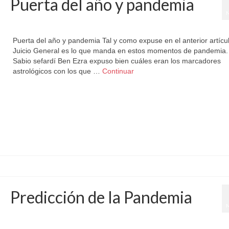
Puerta del año y pandemia
por
Letizia Emo
|
publicado en:
Astromundial
,
Horóscopo Gratis
|
0
Puerta del año y pandemia Tal y como expuse en el anterior artícul
Juicio General es lo que manda en estos momentos de pandemia.
Sabio sefardí Ben Ezra expuso bien cuáles eran los marcadores
astrológicos con los que …
Continuar
Coronavirus
,
Pandemia
,
puerta del año
Predicción de la Pandemia
por
Letizia Emo
|
publicado en:
Astromundial
,
Horóscopo Gratis
|
0