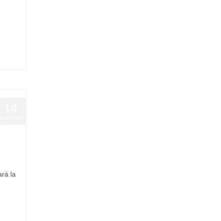
14
JUN 2020
ará la