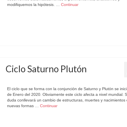
modifiquemos la hipótesis. …
Continuar
ciclo planetario
,
Indice Cíclico Planetario
Ciclo Saturno Plutón
por
Letizia Emo
|
publicado en:
Astromundial
,
Horóscopo Gratis
|
0
El ciclo que se forma con la conjunción de Saturno y Plutón se inici
de Enero del 2020. Obviamente este ciclo afecta a nivel mundial. S
duda conllevará un cambio de estructuras, muertes y nacimientos
nuevas formas …
Continuar