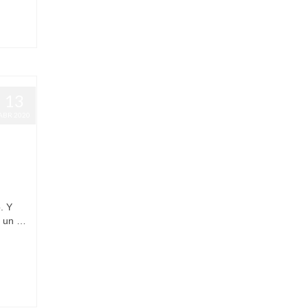
13
ABR 2020
. Y
á un …