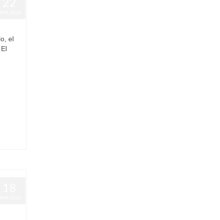
22
MAR 2020
o, el
 El
18
MAR 2020