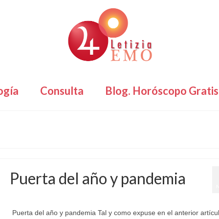
ogía
Consulta
Blog. Horóscopo Gratis
Puerta del año y pandemia
por
Letizia Emo
|
publicado en:
Astromundial
,
Horóscopo Gratis
|
0
Puerta del año y pandemia Tal y como expuse en el anterior artícul