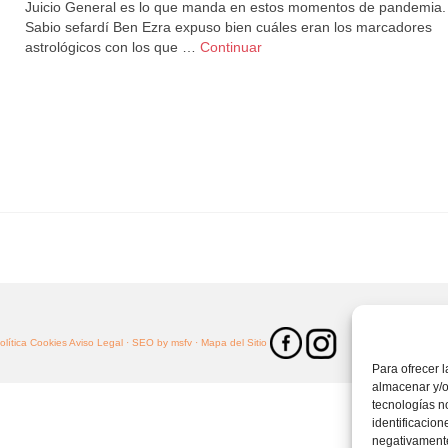
Juicio General es lo que manda en estos momentos de pandemia.
Sabio sefardí Ben Ezra expuso bien cuáles eran los marcadores
astrológicos con los que …
Continuar
Coronavirus
,
Pandemia
,
puerta del año
Política Cookies
Aviso Legal ·
SEO by msfv
· Mapa del Sitio
Para ofrecer 
almacenar y/o
tecnologías n
identificacion
negativamente 