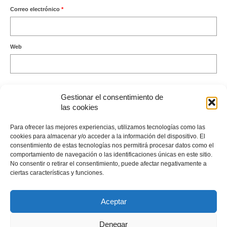
Correo electrónico
*
Web
Gestionar el consentimiento de
las cookies
Este sitio usa Akismet para reducir el spam.
Aprende cómo se
Para ofrecer las mejores experiencias, utilizamos tecnologías como las
procesan los datos de tus comentarios.
cookies para almacenar y/o acceder a la información del dispositivo. El
consentimiento de estas tecnologías nos permitirá procesar datos como el
comportamiento de navegación o las identificaciones únicas en este sitio.
No consentir o retirar el consentimiento, puede afectar negativamente a
ciertas características y funciones.
Envíame un Whatsapp
Aceptar
Denegar