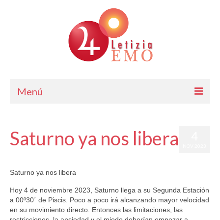
Menú
Astrología
Saturno ya nos libera
4
Cursos de Astrología
NOV 2023
Consulta
por
Letizia Emo
|
publicado en:
Horóscopo Gratis
|
6
Saturno ya nos libera
Blog. Horóscopo Gratis
Hoy 4 de noviembre 2023, Saturno llega a su Segunda Estación
Letizia Emo
a 00º30´ de Piscis. Poco a poco irá alcanzando mayor velocidad
en su movimiento directo. Entonces las limitaciones, las
Contáctame
restricciones, la ansiedad y el miedo deberían empezar a