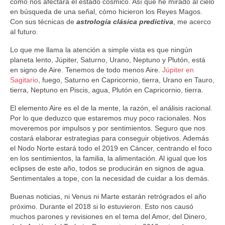
cómo nos afectará el estado cósmico. Así que he mirado al cielo
en búsqueda de una señal, cómo hicieron los Reyes Magos.
Con sus técnicas de
astrología clásica predictiva
, me acerco
al futuro.
Lo que me llama la atención a simple vista es que ningún
planeta lento, Júpiter, Saturno, Urano, Neptuno y Plutón, está
en signo de Aire. Tenemos de todo menos Aire.
Júpiter en
Sagitario
, fuego, Saturno en Capricornio, tierra, Urano en Tauro,
tierra, Neptuno en Piscis, agua, Plutón en Capricornio, tierra.
El elemento Aire es el de la mente, la razón, el análisis racional.
Por lo que deduzco que estaremos muy poco racionales. Nos
moveremos por impulsos y por sentimientos. Seguro que nos
costará elaborar estrategias para conseguir objetivos. Además
el Nodo Norte estará todo el 2019 en Cáncer, centrando el foco
en los sentimientos, la familia, la alimentación. Al igual que los
eclipses de este año, todos se producirán en signos de agua.
Sentimentales a tope, con la necesidad de cuidar a los demás.
Buenas noticias, ni Venus ni Marte estarán retrógrados el año
próximo. Durante el 2018 si lo estuvieron. Esto nos causó
muchos parones y revisiones en el tema del Amor, del Dinero,