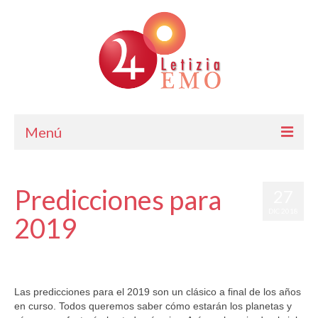
Menú
Astrología
Predicciones para
27
Cursos de Astrología
DIC 2018
2019
Consulta
Blog. Horóscopo Gratis
por
Letizia Emo
|
publicado en:
Horóscopo Gratis
,
Predicciones 2019
|
0
Letizia Emo
Las predicciones para el 2019 son un clásico a final de los años
en curso. Todos queremos saber cómo estarán los planetas y
Contáctame