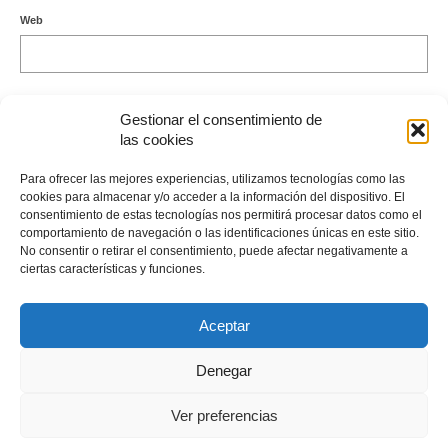
Web
Gestionar el consentimiento de
las cookies
Este sitio usa Akismet para reducir el spam.
Aprende cómo se
Para ofrecer las mejores experiencias, utilizamos tecnologías como las
procesan los datos de tus comentarios.
cookies para almacenar y/o acceder a la información del dispositivo. El
consentimiento de estas tecnologías nos permitirá procesar datos como el
comportamiento de navegación o las identificaciones únicas en este sitio.
No consentir o retirar el consentimiento, puede afectar negativamente a
ciertas características y funciones.
Envíame un Whatsapp
Aceptar
Denegar
© 2026 Consulta y Cursos Astrología · Letizia Emo
· Más sobre Cookies
. Política
Ver preferencias
Cookies
Aviso Legal ·
SEO by msfv
· Mapa del Sitio