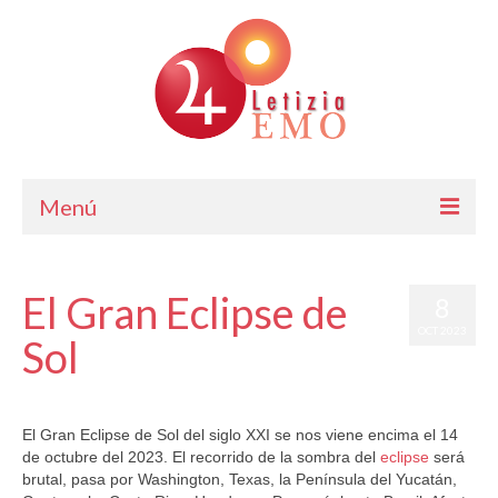
Menú
Astrología
El Gran Eclipse de
8
Cursos de Astrología
OCT 2023
Sol
Consulta
Blog. Horóscopo Gratis
por
Letizia Emo
|
publicado en:
Horóscopo Gratis
|
0
El Gran Eclipse de Sol del siglo XXI se nos viene encima el 14
Letizia Emo
de octubre del 2023. El recorrido de la sombra del
eclipse
será
brutal, pasa por Washington, Texas, la Península del Yucatán,
Contáctame