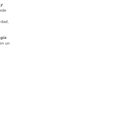
 y
uede
rdad,
ogía
 en un