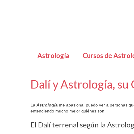
Astrología
Cursos de Astrol
Dalí y Astrología, su
por
Letizia Emo
|
publicado en:
Horóscopo Gratis
|
0
La
Astrología
me apasiona, puedo ver a personas que 
entendiendo mucho mejor quiénes son.
El Dalí terrenal según la Astrolog