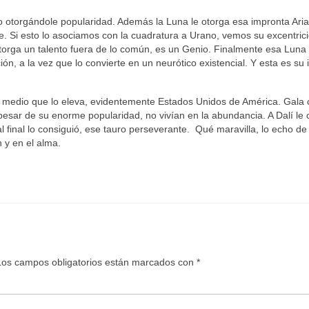
o otorgándole popularidad. Además la Luna le otorga esa impronta Ari
de. Si esto lo asociamos con la cuadratura a Urano, vemos su excentric
otorga un talento fuera de lo común, es un Genio. Finalmente esa Luna
ión, a la vez que lo convierte en un neurótico existencial. Y esta es su
mo medio que lo eleva, evidentemente Estados Unidos de América. Gala
pesar de su enorme popularidad, no vivían en la abundancia. A Dalí le 
al final lo consiguió, ese tauro perseverante. Qué maravilla, lo echo d
 y en el alma.
Los campos obligatorios están marcados con
*