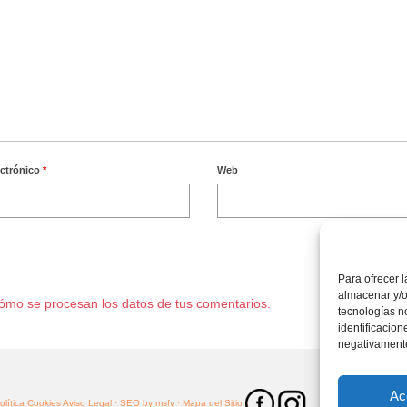
ectrónico
*
Web
Para ofrecer 
almacenar y/o
ómo se procesan los datos de tus comentarios.
tecnologías n
identificacion
negativamente 
Ac
Política Cookies
Aviso Legal ·
SEO by msfv
· Mapa del Sitio