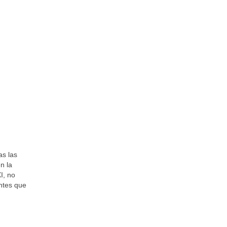
as las
n la
I, no
ntes que