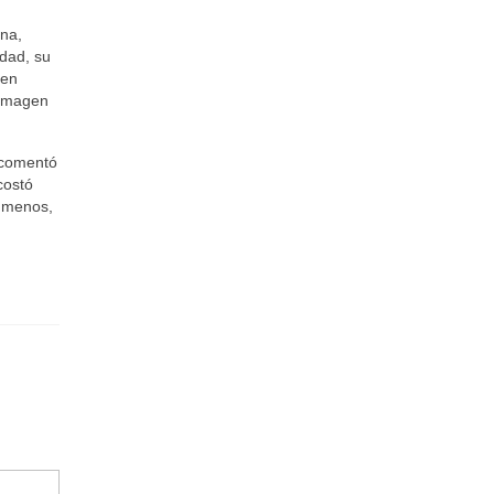
ana,
idad, su
 en
 imagen
 comentó
costó
e menos,