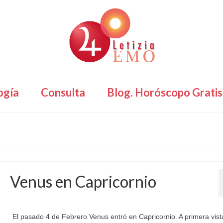
ogía
Consulta
Blog. Horóscopo Gratis
Venus en Capricornio
por
Letizia Emo
|
publicado en:
Horóscopo Gratis
,
Venus en Capricorio
|
0
El pasado 4 de Febrero Venus entró en Capricornio. A primera vist