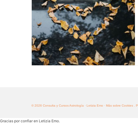
© 2026 Consulta y Cursos Astrología · Letizia Emo
· Más sobre Cookies
. 
Gracias por confiar en Letizia Emo.