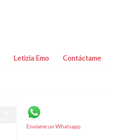
Letizia Emo
Contáctame
9
OCT 2020
Envíame un Whatsapp
|
4