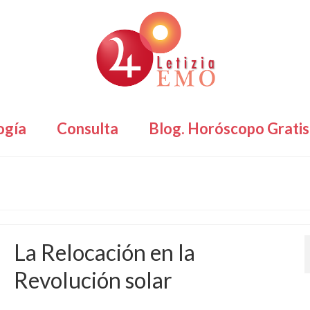
ogía
Consulta
Blog. Horóscopo Gratis
La Relocación en la
Revolución solar
por
Letizia Emo
|
publicado en:
Horóscopo Gratis
,
Relocación
,
Revolución Solar