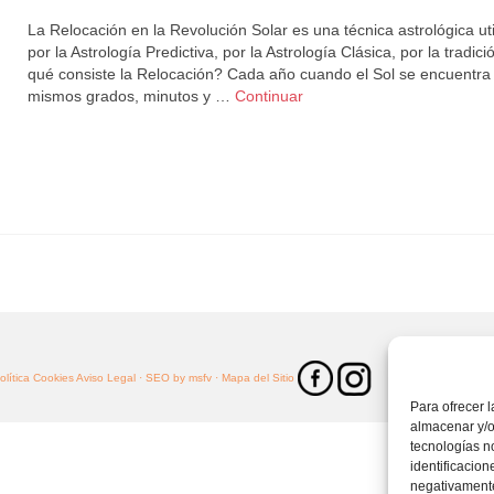
La Relocación en la Revolución Solar es una técnica astrológica uti
por la Astrología Predictiva, por la Astrología Clásica, por la tradici
qué consiste la Relocación? Cada año cuando el Sol se encuentra 
mismos grados, minutos y …
Continuar
Política Cookies
Aviso Legal ·
SEO by msfv
· Mapa del Sitio
Para ofrecer 
almacenar y/o
tecnologías n
identificacion
negativamente 