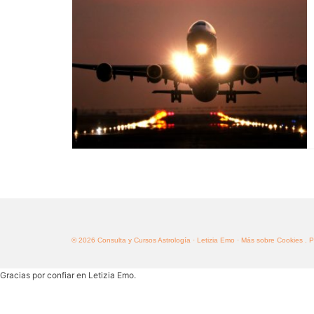
© 2026 Consulta y Cursos Astrología · Letizia Emo
· Más sobre Cookies
. 
Gracias por confiar en Letizia Emo.