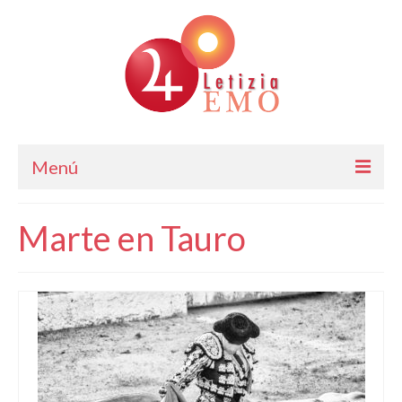
Menú
Astrología
Marte en Tauro
Cursos de Astrología
Consulta
Blog. Horóscopo Gratis
Letizia Emo
Contáctame