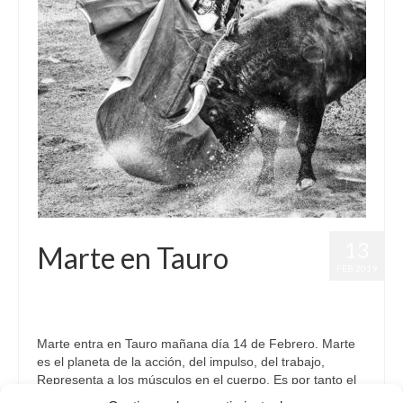
13
Marte en Tauro
FEB 2019
por
Letizia Emo
|
publicado en:
Astrología
,
Horóscopo Gratis
,
Marte
en Tauro
|
0
Marte entra en Tauro mañana día 14 de Febrero. Marte
es el planeta de la acción, del impulso, del trabajo,
Representa a los músculos en el cuerpo. Es por tanto el
planeta de los deportistas, del ejercicio físico. Sin duda …