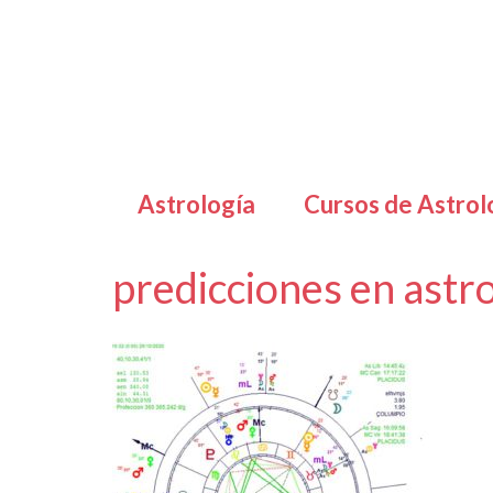
Astrología
Cursos de Astrol
predicciones en astro
por
Letizia Emo
|
|
0