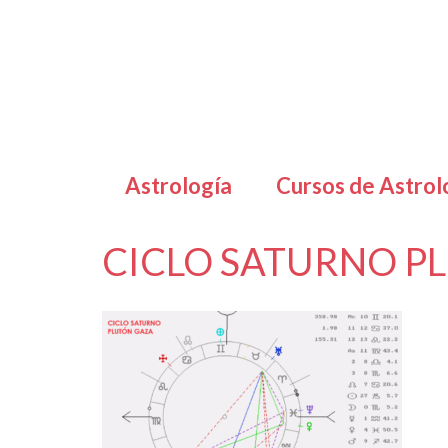
Astrología
Cursos de Astrol
CICLO SATURNO P
por
Letizia Emo
|
|
0