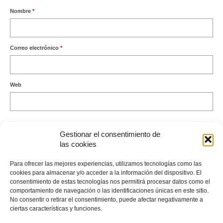
Nombre
*
Correo electrónico
*
Web
Gestionar el consentimiento de
las cookies
Este sitio usa Akismet para reducir el spam.
Aprende cómo se
Para ofrecer las mejores experiencias, utilizamos tecnologías como las
procesan los datos de tus comentarios.
cookies para almacenar y/o acceder a la información del dispositivo. El
consentimiento de estas tecnologías nos permitirá procesar datos como el
comportamiento de navegación o las identificaciones únicas en este sitio.
No consentir o retirar el consentimiento, puede afectar negativamente a
ciertas características y funciones.
Envíame un Whatsapp