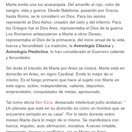
Marte emite una luz anaranjada. Del amarillo al rojo, color de
sangre, vida y guerra. Desde Babilonia, pasando por Grecia,
hasta Roma, se le consideró un Dios. Para los asirios
representó al Dios Ashur, creador del cielo y del infierno. Para
los Griegos fue el Dios Ares, representaba el Dios de la guerra.
Los Romanos antepusieron a Marte a otros Dioses,
representaba el Dios de la primavera, del inicio anual de la vida,
fuerza y fecundidad. La tradición, la
Astrología Clásica
y
Astrología Predictiva
, lo han considerado el Guerrero valiente
y fecundador.
Sin duda el tránsito de Marte por Aries se notará. Marte está en
domicilio en Aries, en signo Cardinal. Emite lo mejor de sí
mismo. Es el fuego primario que hace al sujeto con Marte en
este signo, activo, independiente, valiente, deportivo,
emprendedor, conquistador de metas, apresurado.
Tal como decía
Ben Ezra
, destacado intelectual judío andalusí, “
Un planeta que está en su domicilio es cómo un hombre que se
encuentra sentado en su casa”. Por lo tanto durante estos
meses Marte dará lo mejor de sí mismo. Se manifestará con
fuerza, impulso, auto afirmación, iniciativa. A veces irritable,
impaciente, brusco o conflictivo, así es Marte en Aries.