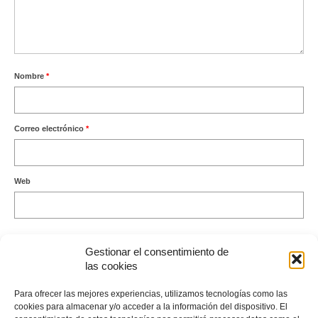
Nombre
*
Correo electrónico
*
Web
Gestionar el consentimiento de
las cookies
Este sitio usa Akismet para reducir el spam.
Aprende cómo se
Para ofrecer las mejores experiencias, utilizamos tecnologías como las
procesan los datos de tus comentarios.
cookies para almacenar y/o acceder a la información del dispositivo. El