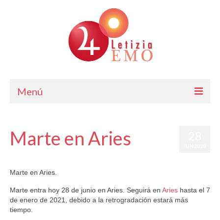
Menú
Astrología
Marte en Aries
28
Cursos de Astrología
JUN 2020
Consulta
por
Letizia Emo
|
publicado en:
Horóscopo Gratis
|
0
Marte en Aries.
Blog. Horóscopo Gratis
Marte entra hoy 28 de junio en Aries. Seguirá en
Aries
hasta el 7
Letizia Emo
de enero de 2021, debido a la retrogradación estará más
tiempo.
Contáctame