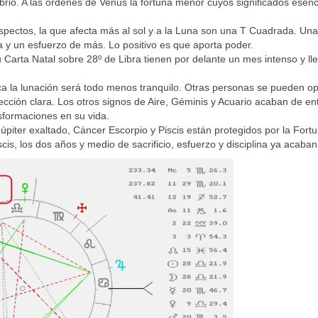
ibrio. A las órdenes de Venus la fortuna menor cuyos significados esenc
ectos, la que afecta más al sol y a la Luna son una T Cuadrada. Una
 y un esfuerzo de más. Lo positivo es que aporta poder.
Carta Natal sobre 28º de Libra tienen por delante un mes intenso y ll
ca la lunación será todo menos tranquilo. Otras personas se pueden o
ección clara. Los otros signos de Aire, Géminis y Acuario acaban de en
sformaciones en su vida.
iter exaltado, Cáncer Escorpio y Piscis están protegidos por la Fort
cis, los dos años y medio de sacrificio, esfuerzo y disciplina ya acaban 