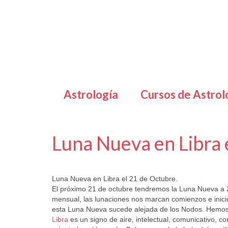
Astrología
Cursos de Astrol
Luna Nueva en Libra 
por
Letizia Emo
|
publicado en:
Horóscopo Gratis
|
0
Luna Nueva en Libra el 21 de Octubre.
El próximo 21 de octubre tendremos la Luna Nueva a 28
mensual, las lunaciones nos marcan comienzos e inicio
esta Luna Nueva sucede alejada de los Nodos. Hemos 
Libra
es un signo de aire, intelectual, comunicativo, cor