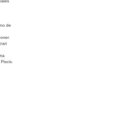
iales
eno de
poner.
tran
una
Piscis.