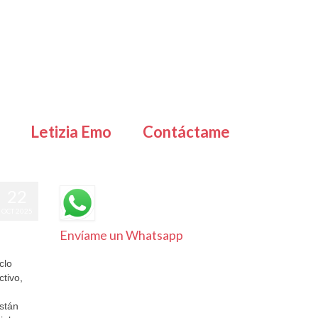
Letizia Emo
Contáctame
22
OCT 2025
Envíame un Whatsapp
clo
tivo,
están