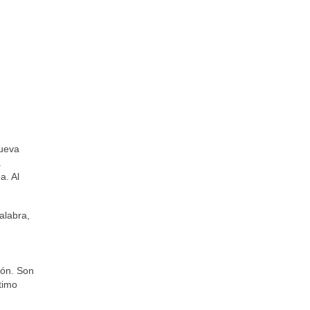
nueva
a
a. Al
alabra,
tón. Son
timo