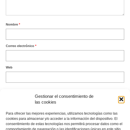
Nombre
*
Correo electrónico
*
Web
Gestionar el consentimiento de
las cookies
Este sitio usa Akismet para reducir el spam.
Aprende cómo se
Para ofrecer las mejores experiencias, utilizamos tecnologías como las
procesan los datos de tus comentarios.
cookies para almacenar y/o acceder a la información del dispositivo. El
consentimiento de estas tecnologías nos permitirá procesar datos como el
comportamiento de navegación o las identificaciones únicas en este sitio.