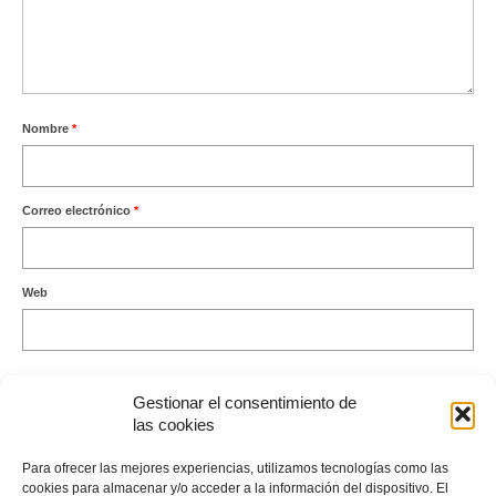
Nombre
*
Correo electrónico
*
Web
Gestionar el consentimiento de
las cookies
Este sitio usa Akismet para reducir el spam.
Aprende cómo se
Para ofrecer las mejores experiencias, utilizamos tecnologías como las
procesan los datos de tus comentarios.
cookies para almacenar y/o acceder a la información del dispositivo. El