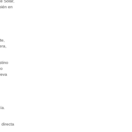
e Solar,
bién en
te,
era,
tino
io
leva
ía.
 directa