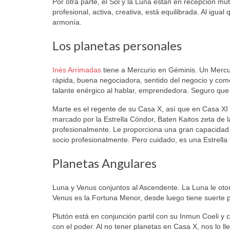
Por otra parte, el Sol y la Luna están en recepción mut
profesional, activa, creativa, está equilibrada. Al igua
armonía.
Los planetas personales
Inés Arrimadas
tiene a Mercurio en Géminis. Un Mercuri
rápida, buena negociadora, sentido del negocio y come
talante enérgico al hablar, emprendedora. Seguro que
Marte es el regente de su Casa X, así que en Casa XI
marcado por la Estrella Cóndor, Baten Kaitos zeta de la 
profesionalmente. Le proporciona una gran capacidad de 
socio profesionalmente. Pero cuidado, es una Estrella 
Planetas Angulares
Luna y Venus conjuntos al Ascendente. La Luna le otorg
Venus es la Fortuna Menor, desde luego tiene suerte p
Plutón está en conjunción partil con su Inmun Coeli y c
con el poder. Al no tener planetas en Casa X, nos lo l