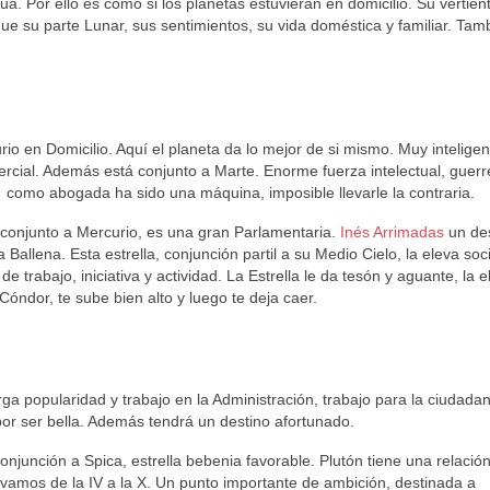
ua. Por ello es como si los planetas estuvieran en domicilio. Su vertient
l que su parte Lunar, sus sentimientos, su vida doméstica y familiar. Tam
o en Domicilio. Aquí el planeta da lo mejor de si mismo. Muy inteligen
rcial. Además está conjunto a Marte. Enorme fuerza intelectual, guerr
 como abogada ha sido una máquina, imposible llevarle la contraria.
 conjunto a Mercurio, es una gran Parlamentaria.
Inés Arrimadas
un des
Ballena. Esta estrella, conjunción partil a su Medio Cielo, la eleva soc
trabajo, iniciativa y actividad. La Estrella le da tesón y aguante, la e
Cóndor, te sube bien alto y luego te deja caer.
a popularidad y trabajo en la Administración, trabajo para la ciudadan
or ser bella. Además tendrá un destino afortunado.
onjunción a Spica, estrella bebenia favorable. Plutón tiene una relación
levamos de la IV a la X. Un punto importante de ambición, destinada a