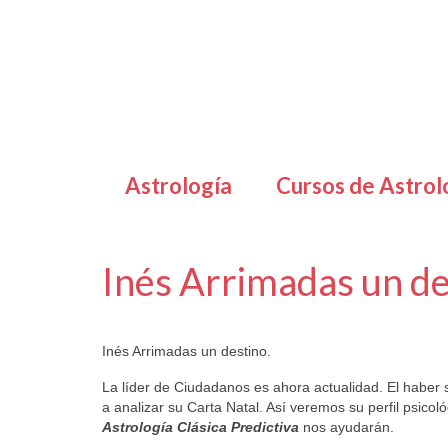
Astrología
Cursos de Astrol
Inés Arrimadas un de
por
Letizia Emo
|
publicado en:
Horóscopo Gratis
|
2
Inés Arrimadas un destino.
La líder de Ciudadanos es ahora actualidad. El haber 
a analizar su Carta Natal. Así veremos su perfil psicol
Astrología Clásica Predictiva
nos ayudarán.