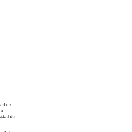
dad de
 a
sidad de