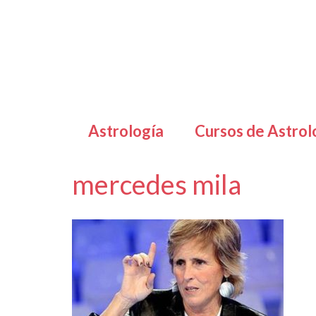
Astrología
Cursos de Astrol
mercedes mila
por
Letizia Emo
|
|
0