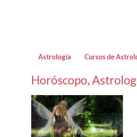
Astrología
Cursos de Astrol
Horóscopo, Astrologí
por
Letizia Emo
|
|
0