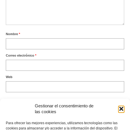
Nombre
*
Correo electrónico
*
Web
Gestionar el consentimiento de
las cookies
Este sitio usa Akismet para reducir el spam.
Aprende cómo se
Para ofrecer las mejores experiencias, utilizamos tecnologías como las
procesan los datos de tus comentarios.
cookies para almacenar y/o acceder a la información del dispositivo. El