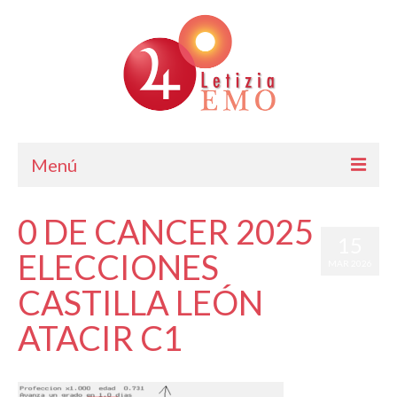
Menú
Astrología
0 DE CANCER 2025
15
Cursos de Astrología
ELECCIONES
MAR 2026
Consulta
CASTILLA LEÓN
Blog. Horóscopo Gratis
ATACIR C1
Letizia Emo
por
Letizia Emo
|
|
0
Contáctame