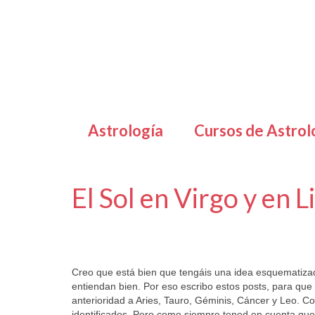
Astrología
Cursos de Astrol
El Sol en Virgo y en L
por
Letizia Emo
|
publicado en:
Astrología
,
Horóscopo Gratis
,
Ho
Creo que está bien que tengáis una idea esquematizad
entiendan bien. Por eso escribo estos posts, para que
anterioridad a Aries, Tauro, Géminis, Cáncer y Leo. C
identificados. Pero como siempre tened en cuenta que 