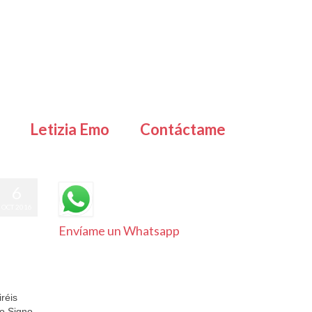
Letizia Emo
Contáctame
6
OCT 2016
Envíame un Whatsapp
réis
ro Signo