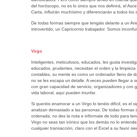
del horóscopo, no es lo único que nos definirá, el Asc
Carta, influirán muchísimo y diferenciarán a todos los 
De todas formas siempre que tengáis delante a un Arie
introvertido, un Capricornio trabajador. Somos inconfu
Virgo
Inteligentes, meticulosos, educados, les gusta investiga
educados, prudentes, necesitan el orden y la limpieza.
contables, su mente es como un ordenador lleno de d
no se les escapa un detalle. A veces pueden llegar a s
con gran capacidad de servicio, organizadores y con 
vida laboral, aquí pueden triunfar.
Si queréis enamorar a un Virgo lo tenéis difícil, es e
analizan demasiado a las personas. De todas formas s
ordenada, no des la nota e infórmate de todo para ten
Virgo no seas tan irónico que los demás no lo enten
cualquier transacción, claro con el Excel a su favor s