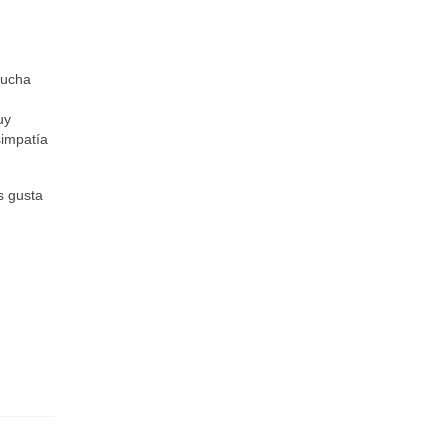
mucha
uy
simpatía
es gusta