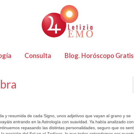
ogía
Consulta
Blog. Horóscopo Gratis
ibra
róscopo Libra
,
Horóscopo Virgo
,
Sol
|
0
a y resumida de cada Signo, unos adjetivos que vayan al grano y se
 vayáis entrando en la Astrología con suavidad. Ya había analizado con
ontinuemos repasando las distintas personalidades, seguro que os senti
la posición del Sol en el Zodíaco, lo que todos entendemos por nuest