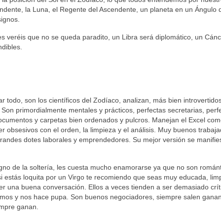
endente, la Luna, el Regente del Ascendente, un planeta en un Ángulo 
signos.
s veréis que no se queda paradito, un Libra será diplomático, un Cánc
ndibles.
r todo, son los científicos del Zodíaco, analizan, más bien introvertidos
 Son primordialmente mentales y prácticos, perfectas secretarias, perf
ocumentos y carpetas bien ordenados y pulcros. Manejan el Excel com
er obsesivos con el orden, la limpieza y el análisis. Muy buenos trabaj
grandes dotes laborales y emprendedores. Su mejor versión se manifies
l signo de la soltería, les cuesta mucho enamorarse ya que no son román
i estás loquita por un Virgo te recomiendo que seas muy educada, limp
er una buena conversación. Ellos a veces tienden a ser demasiado críti
demos y nos hace pupa. Son buenos negociadores, siempre salen gana
iempre ganan.