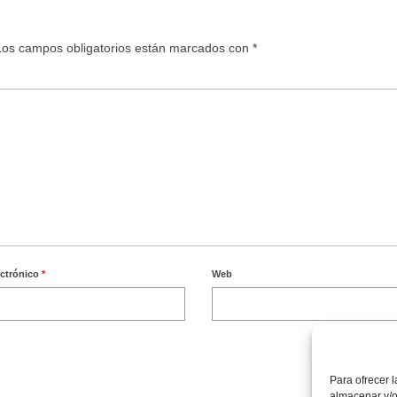
Los campos obligatorios están marcados con
*
ectrónico
*
Web
Para ofrecer 
almacenar y/o