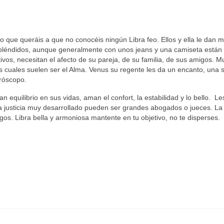
lo que queráis a que no conocéis ningún Libra feo. Ellos y ella le dan 
espléndidos, aunque generalmente con unos jeans y una camiseta están
os, necesitan el afecto de su pareja, de su familia, de sus amigos. M
las cuales suelen ser el Alma. Venus su regente les da un encanto, una 
oróscopo.
an equilibrio en sus vidas, aman el confort, la estabilidad y lo bello. L
 la justicia muy desarrollado pueden ser grandes abogados o jueces. La
gos. Libra bella y armoniosa mantente en tu objetivo, no te disperses.