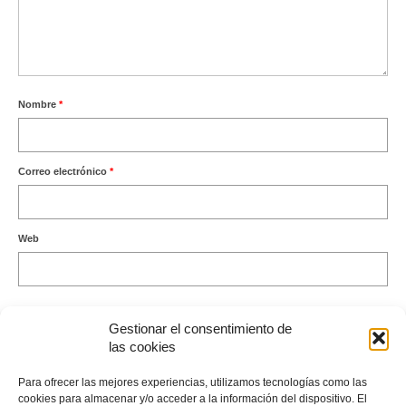
Nombre
*
Correo electrónico
*
Web
Gestionar el consentimiento de
las cookies
Este sitio usa Akismet para reducir el spam.
Aprende cómo se
Para ofrecer las mejores experiencias, utilizamos tecnologías como las
procesan los datos de tus comentarios.
cookies para almacenar y/o acceder a la información del dispositivo. El