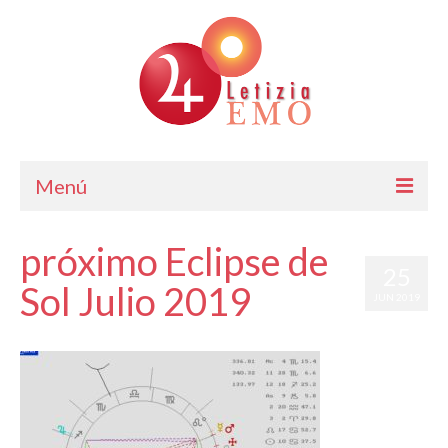
Menú
Astrología
próximo Eclipse de
25
Cursos de Astrología
Sol Julio 2019
JUN 2019
Consulta
por
Letizia Emo
|
|
0
Blog. Horóscopo Gratis
Letizia Emo
Contáctame