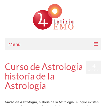
Menú
Astrología
Curso de Astrología
4
Cursos de Astrología
AGO 2021
historia de la
Consulta
Astrología
Blog. Horóscopo Gratis
por
Letizia Emo
Letizia Emo
|
publicado en:
Horóscopo Gratis
|
0
Curso de Astrología
, historia de la Astrología. Aunque existen
Contáctame