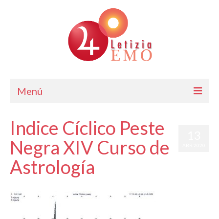
Menú
Astrología
Indice Cíclico Peste
13
Cursos de Astrología
Negra XIV Curso de
ABR 2020
Consulta
Astrología
Blog. Horóscopo Gratis
por
Letizia Emo
|
|
0
Letizia Emo
Contáctame