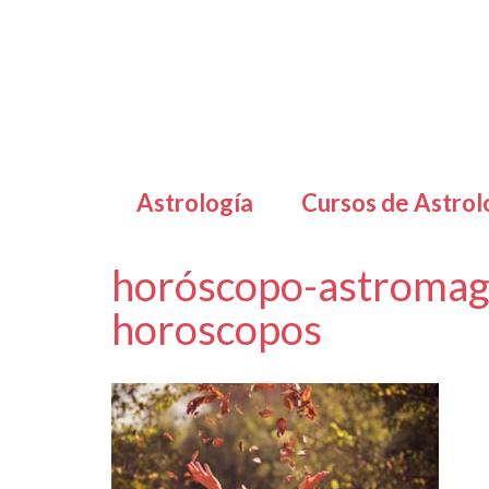
Astrología
Cursos de Astrol
horóscopo-astromaga
horoscopos
por
Letizia Emo
|
|
0