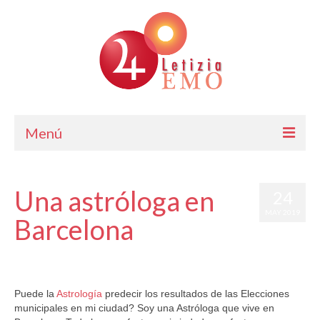
Menú
Astrología
Una astróloga en
24
Cursos de Astrología
MAY 2019
Barcelona
Consulta
Blog. Horóscopo Gratis
por
Letizia Emo
|
publicado en:
Astrología
,
Barcelona
,
Horóscopo Gratis
|
0
Letizia Emo
Puede la
Astrología
predecir los resultados de las Elecciones
municipales en mi ciudad? Soy una Astróloga que vive en
Contáctame