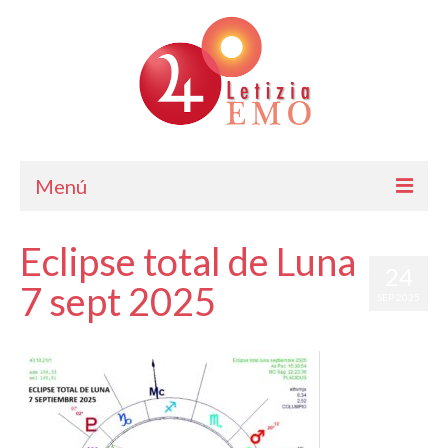
Menú
Astrología
Eclipse total de Luna
24
Cursos de Astrología
7 sept 2025
SEP 2025
Consulta
por
Letizia Emo
|
|
0
Blog. Horóscopo Gratis
Letizia Emo
Contáctame