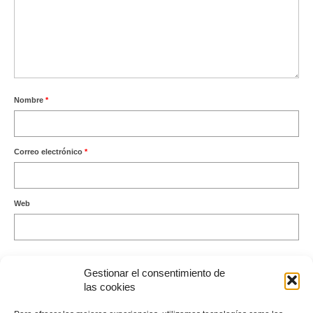
Nombre
*
Correo electrónico
*
Web
Gestionar el consentimiento de
las cookies
Este sitio usa Akismet para reducir el spam.
Aprende cómo se