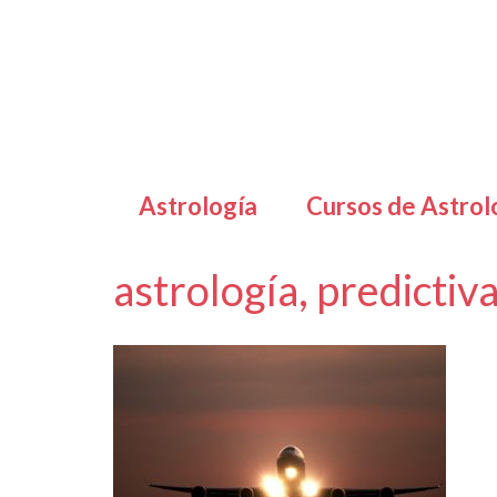
Astrología
Cursos de Astrol
astrología, predictiva
por
Letizia Emo
|
|
0