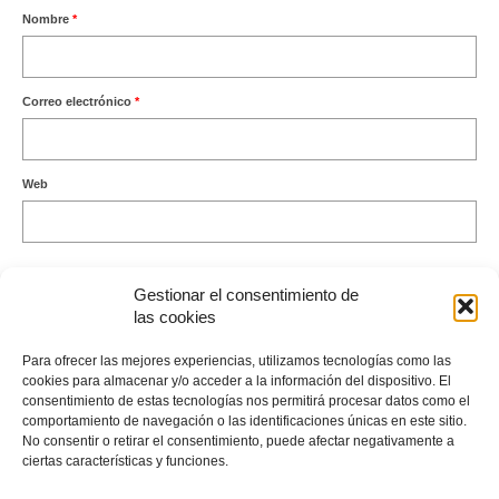
Nombre
*
Correo electrónico
*
Web
Gestionar el consentimiento de
las cookies
Este sitio usa Akismet para reducir el spam.
Aprende cómo se
Para ofrecer las mejores experiencias, utilizamos tecnologías como las
procesan los datos de tus comentarios.
cookies para almacenar y/o acceder a la información del dispositivo. El
consentimiento de estas tecnologías nos permitirá procesar datos como el
comportamiento de navegación o las identificaciones únicas en este sitio.
No consentir o retirar el consentimiento, puede afectar negativamente a
ciertas características y funciones.
Envíame un Whatsapp